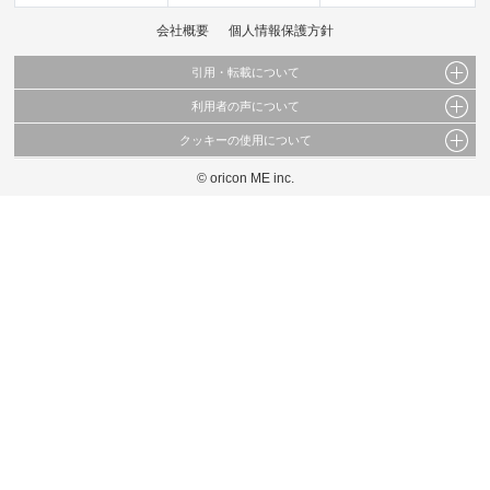
会社概要
個人情報保護方針
引用・転載について
利用者の声について
当サイトで公開されている情報（文字、写真、イラスト、画像データ等）及びこれらの配
置・編集および構造などについての著作権は株式会社oricon MEに帰属しております。
クッキーの使用について
当サイトに掲載している内容はすべてサービスの利用者が提出された見解・感想です。
これらの情報を権利者の許可なく無断転載・複製などの二次利用を行うことは固く禁じて
弊社が内容について正確性を含め一切保証するものではありません。
おります。
© oricon ME inc.
このサイトでは Cookie を使用して、ユーザーに合わせたコンテンツや広告の表示、ソー
弊社の見解・ 意見ではないことをご理解いただいた上でご覧ください。
シャル メディア機能の提供、広告の表示回数やクリック数の測定を行っています。
また、ユーザーによるサイトの利用状況についても情報を収集し、ソーシャル メディア
や広告配信、データ解析の各パートナーに提供しています。
各パートナーは、この情報とユーザーが各パートナーに提供した他の情報や、ユーザーが
各パートナーのサービスを使用したときに収集した他の情報を組み合わせて使用すること
があります。