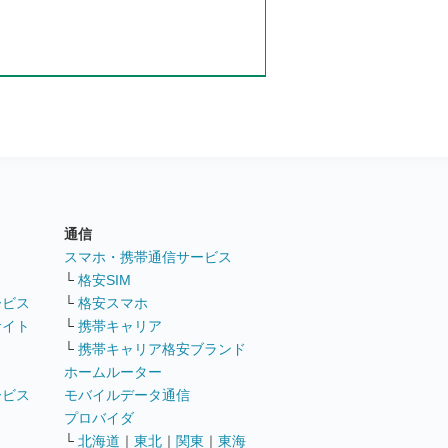
通信
ト
スマホ・携帯通信サービス
└
格安SIM
ービス
└
格安スマホ
サイト
└
携帯キャリア
└
携帯キャリア格安ブランド
ホームルーター
ービス
モバイルデータ通信
ト
プロバイダ
└
北海道
｜
東北
｜
関東
｜
東海