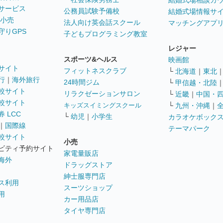
結婚式場相談カ
サービス
公務員試験予備校
結婚式場情報サ
 小売
法人向け英会話スクール
マッチングアプ
守りGPS
子どもプログラミング教室
レジャー
スポーツ&ヘルス
映画館
サイト
フィットネスクラブ
└
北海道
｜
東北
行
｜
海外旅行
24時間ジム
└
甲信越・北陸
較サイト
リラクゼーションサロン
└
近畿
｜
中国・
較サイト
キッズスイミングスクール
└
九州・沖縄
｜
 LCC
└
幼児
｜
小学生
カラオケボック
｜
国際線
テーマパーク
較サイト
小売
ビティ予約サイト
家電量販店
海外
ドラッグストア
紳士服専門店
ス利用
スーツショップ
用
カー用品店
タイヤ専門店