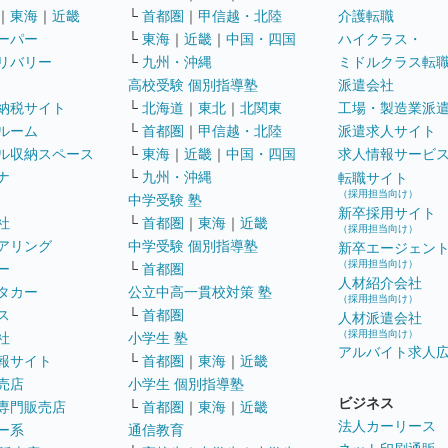
｜
東海
｜
近畿
└
首都圏
｜
甲信越・北陸
介護転職
ーパー
└
東海
｜
近畿
｜
中国・四国
ハイクラス・
リバリー
└
九州・沖縄
ミドルクラス転
高校受験 個別指導塾
派遣会社
納税サイト
└
北海道
｜
東北
｜
北関東
工場・製造業派
ルーム
└
首都圏
｜
甲信越・北陸
派遣求人サイト
ル収納スペース
└
東海
｜
近畿
｜
中国・四国
求人情報サービ
ナ
└
九州・沖縄
転職サイト
（採用担当向け）
中学受験 塾
新卒採用サイト
社
└
首都圏
｜
東海
｜
近畿
（採用担当向け）
アリング
中学受験 個別指導塾
新卒エージェン
（採用担当向け）
ー
└
首都圏
人材紹介会社
タカー
公立中高一貫校対策 塾
（採用担当向け）
ス
└
首都圏
人材派遣会社
（採用担当向け）
社
小学生 塾
アルバイト求人
報サイト
└
首都圏
｜
東海
｜
近畿
売店
小学生 個別指導塾
ビジネス
専門販売店
└
首都圏
｜
東海
｜
近畿
法人カーリース
ー系
通信教育