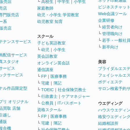
ネット印刷通販
販売店
└
高校生
｜
中学生
｜
小学生
ビジネスチャッ
売店
家庭教師
Web会議ツール
専門販売店
幼児・小学生 学習教室
企業研修
ー系
幼児教室 知育
└
経営者向け
販売店
└
管理職向け
スクール
└
若手・一般社
テナンスサービス
子ども英語教室
└
新卒向け
└
幼児
｜
小学生
画配信サービス
英会話教室
真スタジオ
美容
オンライン英会話
サービス
ブライダルエス
通信講座
ックサービス
フェイシャルエ
└
FP
｜
医療事務
ボディエステ
└
宅建
｜
簿記
ナル作品限定型
サロン検索予約
└
TOEIC
｜
社会保険労務士
└
行政書士
｜
ケアマネジャー
プリ オリジナル
└
公務員
｜
ITパスポート
ウエディング
品買取 店舗
資格スクール
ハウスウエディ
引越し
└
FP
｜
医療事務
格安ウエディン
通販
└
宅建
｜
簿記
結婚相談所
複合機
└
社会保険労務士