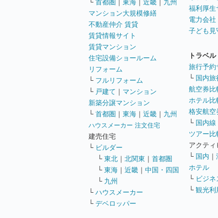
└
首都圏
｜
東海
｜
近畿
｜
九州
福利厚生
マンション大規模修繕
電力会社
不動産仲介 賃貸
子ども見
賃貸情報サイト
賃貸マンション
トラベル
住宅設備ショールーム
旅行予約
リフォーム
└
国内旅
└
フルリフォーム
航空券比
└
戸建て
｜
マンション
ホテル比
新築分譲マンション
格安航空券
└
首都圏
｜
東海
｜
近畿
｜
九州
└
国内線
ハウスメーカー 注文住宅
ツアー比
建売住宅
アクティ
└
ビルダー
└
国内
｜
└
東北
｜
北関東
｜
首都圏
ホテル
└
東海
｜
近畿
｜
中国・四国
└
ビジネ
└
九州
└
観光利
└
ハウスメーカー
└
デベロッパー