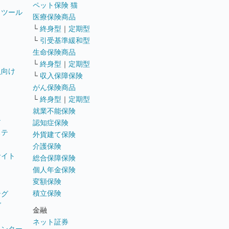
ペット保険 猫
トツール
医療保険商品
└
終身型
｜
定期型
└
引受基準緩和型
生命保険商品
└
終身型
｜
定期型
員向け
└
収入保障保険
がん保険商品
└
終身型
｜
定期型
就業不能保険
テ
認知症保険
ステ
外貨建て保険
介護保険
サイト
総合保障保険
個人年金保険
変額保険
積立保険
ング
グ
金融
ネット証券