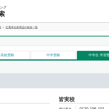
ング
索
索
広電本社前周辺の校舎一覧
高校受験
中学受験
中学生 学習
皆実校
0120-196-101