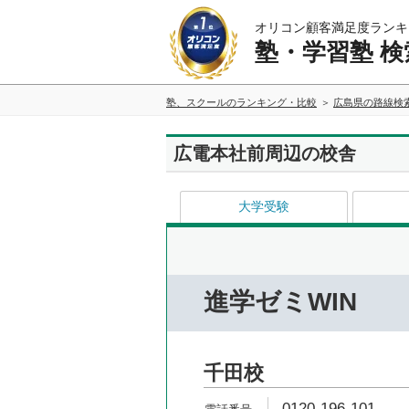
オリコン顧客満足度ランキ
塾・学習塾 検
塾、スクールのランキング・比較
広島県の路線検
広電本社前周辺の校舎
大学受験
進学ゼミWIN
千田校
0120-196-101