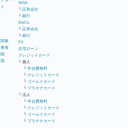
ウンター
NISA
イト
└
証券会社
リ
└
銀行
iDeCo
└
証券会社
└
銀行
｜
関東
FX
｜
東海
住宅ローン
四国
クレジットカード
全国
└ 個人
ス
└
年会費無料
└
クレジットカード
└
ゴールドカード
└
プラチナカード
└ 法人
└
年会費無料
└
クレジットカード
└
ゴールドカード
└
プラチナカード