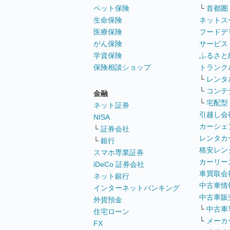
ペット保険
└
首都圏
生命保険
ネットス
医療保険
フードデ
がん保険
サービス
学資保険
ふるさと
保険相談ショップ
トランク
└
レンタ
└
コンテ
金融
└
宅配型
ネット証券
引越し会
NISA
カーシェ
└
証券会社
レンタカ
└
銀行
格安レン
スマホ専業証券
カーリー
iDeCo 証券会社
車買取会
ネット銀行
中古車情
インターネットバンキング
中古車販
外貨預金
└
中古車
住宅ローン
└
メーカ
FX