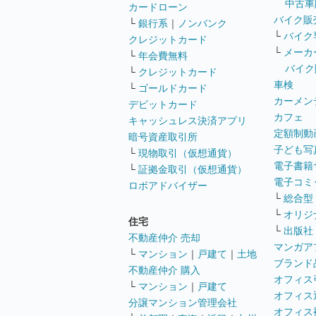
中古車
カードローン
バイク販
└
銀行系
｜
ノンバンク
└
バイク
クレジットカード
└
メーカ
└
年会費無料
バイク
└
クレジットカード
車検
└
ゴールドカード
カーメン
デビットカード
カフェ
キャッシュレス決済アプリ
定額制動
暗号資産取引所
子ども写
└
現物取引（仮想通貨）
電子書籍
└
証拠金取引（仮想通貨）
電子コミ
ロボアドバイザー
└
総合型
└
オリジ
住宅
└
出版社
不動産仲介 売却
マンガア
└
マンション
｜
戸建て
｜
土地
ブランド
不動産仲介 購入
オフィス
└
マンション
｜
戸建て
オフィス
分譲マンション管理会社
オフィス