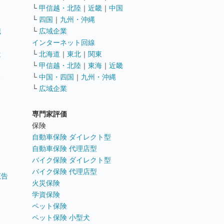
└
甲信越・北陸
｜
近畿
｜
中国
└
四国
｜
九州・沖縄
職
└
広域企業
インターネット回線
遣
└
北海道
｜
東北
｜
関東
└
甲信越・北陸
｜
東海
｜
近畿
ス
└
中国・四国
｜
九州・沖縄
└
広域企業
専門家評価
ト
保険
自動車保険 ダイレクト型
自動車保険 代理店型
バイク保険 ダイレクト型
バイク保険 代理店型
広告
火災保険
学資保険
ペット保険
ペット保険 小型犬