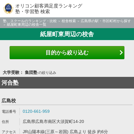
オリコン顧客満足度ランキング
塾・学習塾 検索
塾、スクールのランキング・比較
校舎検索
広島県の駅・市区町村から探す
紙屋町東周辺の校舎一覧
紙屋町東周辺の校舎
目的から絞り込む
大学受験： 集団塾
の絞り込み
河合塾
広島校
0120-661-959
広島県広島市南区大須賀町14-20
JR山陽本線(三原～岩国) 広島より 徒歩 約6分