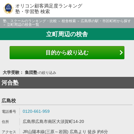
オリコン顧客満足度ランキング
塾・学習塾 検索
塾、スクールのランキング・比較
校舎検索
広島県の駅・市区町村から探す
立町周辺の校舎一覧
立町周辺の校舎
目的から絞り込む
大学受験： 集団塾
の絞り込み
河合塾
広島校
0120-661-959
広島県広島市南区大須賀町14-20
JR山陽本線(三原～岩国) 広島より 徒歩 約6分