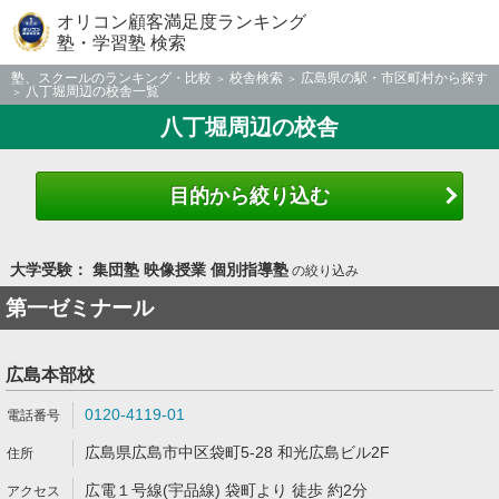
オリコン顧客満足度ランキング
塾・学習塾 検索
塾、スクールのランキング・比較
校舎検索
広島県の駅・市区町村から探す
八丁堀周辺の校舎一覧
八丁堀周辺の校舎
目的から絞り込む
大学受験： 集団塾 映像授業 個別指導塾
の絞り込み
第一ゼミナール
広島本部校
0120-4119-01
広島県広島市中区袋町5-28 和光広島ビル2F
広電１号線(宇品線) 袋町より 徒歩 約2分