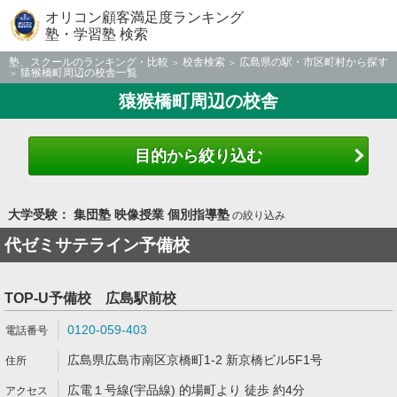
オリコン顧客満足度ランキング
塾・学習塾 検索
塾、スクールのランキング・比較
校舎検索
広島県の駅・市区町村から探す
猿猴橋町周辺の校舎一覧
猿猴橋町周辺の校舎
目的から絞り込む
大学受験： 集団塾 映像授業 個別指導塾
の絞り込み
代ゼミサテライン予備校
TOP-U予備校 広島駅前校
0120-059-403
広島県広島市南区京橋町1-2 新京橋ビル5F1号
広電１号線(宇品線) 的場町より 徒歩 約4分