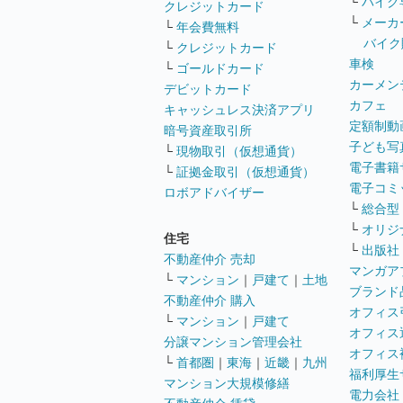
└
バイク
クレジットカード
└
メーカ
└
年会費無料
バイク
└
クレジットカード
車検
└
ゴールドカード
カーメン
デビットカード
カフェ
キャッシュレス決済アプリ
定額制動
暗号資産取引所
子ども写
└
現物取引（仮想通貨）
電子書籍
└
証拠金取引（仮想通貨）
電子コミ
ロボアドバイザー
└
総合型
└
オリジ
住宅
└
出版社
不動産仲介 売却
マンガア
└
マンション
｜
戸建て
｜
土地
ブランド
不動産仲介 購入
オフィス
└
マンション
｜
戸建て
オフィス
分譲マンション管理会社
オフィス
└
首都圏
｜
東海
｜
近畿
｜
九州
福利厚生
マンション大規模修繕
電力会社