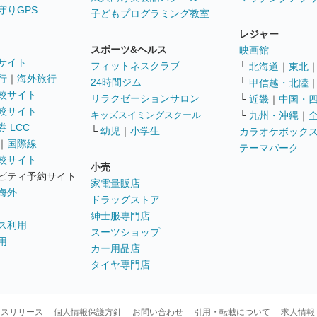
守りGPS
子どもプログラミング教室
レジャー
スポーツ&ヘルス
映画館
サイト
フィットネスクラブ
└
北海道
｜
東北
行
｜
海外旅行
24時間ジム
└
甲信越・北陸
較サイト
リラクゼーションサロン
└
近畿
｜
中国・
較サイト
キッズスイミングスクール
└
九州・沖縄
｜
 LCC
└
幼児
｜
小学生
カラオケボック
｜
国際線
テーマパーク
較サイト
小売
ビティ予約サイト
家電量販店
海外
ドラッグストア
紳士服専門店
ス利用
スーツショップ
用
カー用品店
タイヤ専門店
ースリリース
個人情報保護方針
お問い合わせ
引用・転載について
求人情報