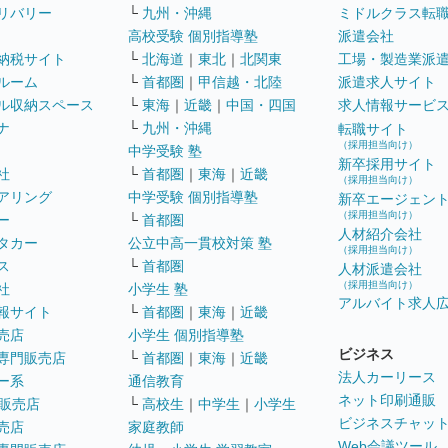
リバリー
└
九州・沖縄
ミドルクラス転
高校受験 個別指導塾
派遣会社
納税サイト
└
北海道
｜
東北
｜
北関東
工場・製造業派
ルーム
└
首都圏
｜
甲信越・北陸
派遣求人サイト
ル収納スペース
└
東海
｜
近畿
｜
中国・四国
求人情報サービ
ナ
└
九州・沖縄
転職サイト
（採用担当向け）
中学受験 塾
新卒採用サイト
社
└
首都圏
｜
東海
｜
近畿
（採用担当向け）
アリング
中学受験 個別指導塾
新卒エージェン
（採用担当向け）
ー
└
首都圏
人材紹介会社
タカー
公立中高一貫校対策 塾
（採用担当向け）
ス
└
首都圏
人材派遣会社
（採用担当向け）
社
小学生 塾
アルバイト求人
報サイト
└
首都圏
｜
東海
｜
近畿
売店
小学生 個別指導塾
ビジネス
専門販売店
└
首都圏
｜
東海
｜
近畿
法人カーリース
ー系
通信教育
ネット印刷通販
販売店
└
高校生
｜
中学生
｜
小学生
ビジネスチャッ
売店
家庭教師
Web会議ツール