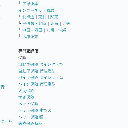
職
└
広域企業
インターネット回線
遣
└
北海道
｜
東北
｜
関東
└
甲信越・北陸
｜
東海
｜
近畿
ス
└
中国・四国
｜
九州・沖縄
└
広域企業
専門家評価
ト
保険
自動車保険 ダイレクト型
自動車保険 代理店型
バイク保険 ダイレクト型
バイク保険 代理店型
広告
火災保険
学資保険
ペット保険
ペット保険 小型犬
ペット保険 猫
トツール
医療保険商品