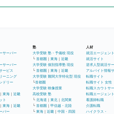
塾
人材
ーサーバー
大学受験 塾・予備校 現役
就活エージェン
└
首都圏
｜
東海
｜
近畿
就活サイト
ーサーバー
大学受験 個別指導塾 現役
逆求人型就活サ
サービス
└
首都圏
｜
東海
｜
近畿
アルバイト情報
リーニング
大学受験 難関大学特化型 現役
転職サイト
ンドリー
└
首都圏
転職サイト 女性
大学受験 映像授業
転職スカウトサ
｜
東海
｜
近畿
高校受験 塾
転職エージェン
ット
└
北海道
｜
東北
｜
北関東
看護師転職
｜
東海
｜
近畿
└
首都圏
｜
甲信越・北陸
介護転職
ーパー
└
東海
｜
近畿
｜
中国・四国
ハイクラス・