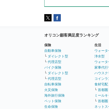
オリコン顧客満足度ランキング
保険
生活
自動車保険
ウォータ
└
ダイレクト型
浄水型
└
代理店型
ウォータ
バイク保険
家事代行
└
ダイレクト型
ハウスク
└
代理店型
コインラ
自転車保険
食材宅配
火災保険
└
首都圏
海外旅行保険
ミールキ
ペット保険
└
首都圏
生命保険
ネットス