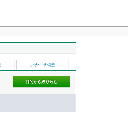
塾
小学生 学習塾