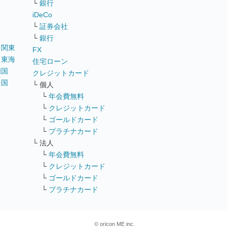
└
銀行
iDeCo
└
証券会社
└
銀行
｜
関東
FX
｜
東海
住宅ローン
四国
クレジットカード
全国
└ 個人
ス
└
年会費無料
└
クレジットカード
└
ゴールドカード
└
プラチナカード
└ 法人
└
年会費無料
└
クレジットカード
└
ゴールドカード
└
プラチナカード
© oricon ME inc.