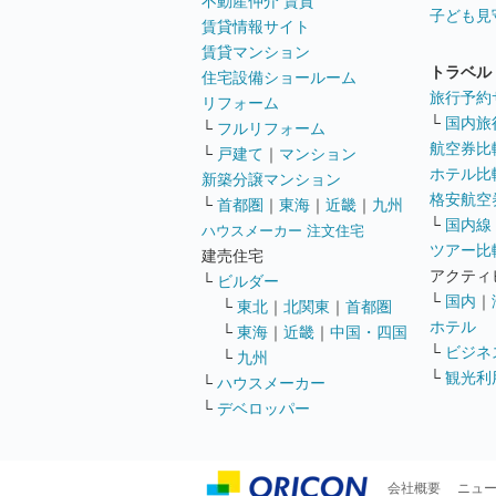
不動産仲介 賃貸
子ども見
賃貸情報サイト
賃貸マンション
トラベル
住宅設備ショールーム
旅行予約
リフォーム
└
国内旅
└
フルリフォーム
航空券比
└
戸建て
｜
マンション
ホテル比
新築分譲マンション
格安航空券
└
首都圏
｜
東海
｜
近畿
｜
九州
└
国内線
ハウスメーカー 注文住宅
ツアー比
建売住宅
アクティ
└
ビルダー
└
国内
｜
└
東北
｜
北関東
｜
首都圏
ホテル
└
東海
｜
近畿
｜
中国・四国
└
ビジネ
└
九州
└
観光利
└
ハウスメーカー
└
デベロッパー
会社概要
ニュ