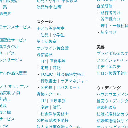
専門販売店
幼児・小学生 学習教室
企業研修
ー系
幼児教室 知育
└
経営者向け
販売店
└
管理職向け
スクール
└
若手・一般社
テナンスサービス
子ども英語教室
└
新卒向け
└
幼児
｜
小学生
画配信サービス
英会話教室
真スタジオ
美容
オンライン英会話
サービス
ブライダルエス
通信講座
ックサービス
フェイシャルエ
└
FP
｜
医療事務
ボディエステ
└
宅建
｜
簿記
ナル作品限定型
サロン検索予約
└
TOEIC
｜
社会保険労務士
└
行政書士
｜
ケアマネジャー
プリ オリジナル
└
公務員
｜
ITパスポート
ウエディング
品買取 店舗
資格スクール
ハウスウエディ
引越し
└
FP
｜
医療事務
格安ウエディン
通販
└
宅建
｜
簿記
結婚相談所
複合機
└
社会保険労務士
結婚式場相談カ
サービス
公務員試験予備校
結婚式場情報サ
 小売
法人向け英会話スクール
マッチングアプ