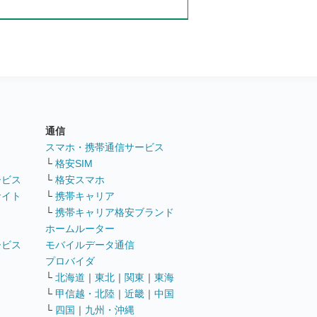
通信
ト
スマホ・携帯通信サービス
└
格安SIM
ービス
└
格安スマホ
サイト
└
携帯キャリア
└
携帯キャリア格安ブランド
ホームルーター
ービス
モバイルデータ通信
ト
プロバイダ
└
北海道
｜
東北
｜
関東
｜
東海
└
甲信越・北陸
｜
近畿
｜
中国
└
四国
｜
九州・沖縄