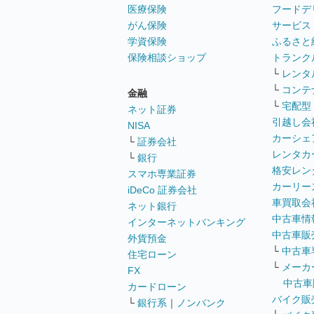
医療保険
フードデ
がん保険
サービス
学資保険
ふるさと
保険相談ショップ
トランク
└
レンタ
└
コンテ
金融
└
宅配型
ネット証券
引越し会
NISA
カーシェ
└
証券会社
レンタカ
└
銀行
格安レン
スマホ専業証券
カーリー
iDeCo 証券会社
車買取会
ネット銀行
中古車情
インターネットバンキング
中古車販
外貨預金
└
中古車
住宅ローン
└
メーカ
FX
中古車
カードローン
バイク販
└
銀行系
｜
ノンバンク