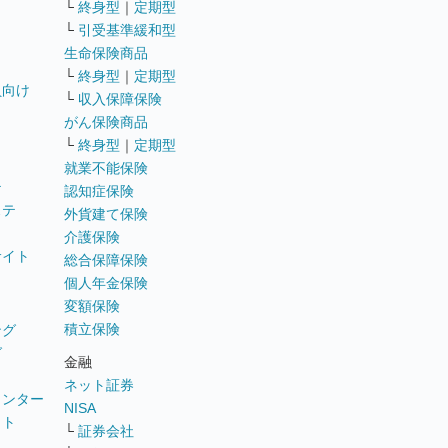
└
終身型
｜
定期型
└
引受基準緩和型
生命保険商品
└
終身型
｜
定期型
員向け
└
収入保障保険
がん保険商品
└
終身型
｜
定期型
就業不能保険
テ
認知症保険
ステ
外貨建て保険
介護保険
サイト
総合保障保険
個人年金保険
変額保険
積立保険
ング
グ
金融
ネット証券
ウンター
NISA
イト
└
証券会社
リ