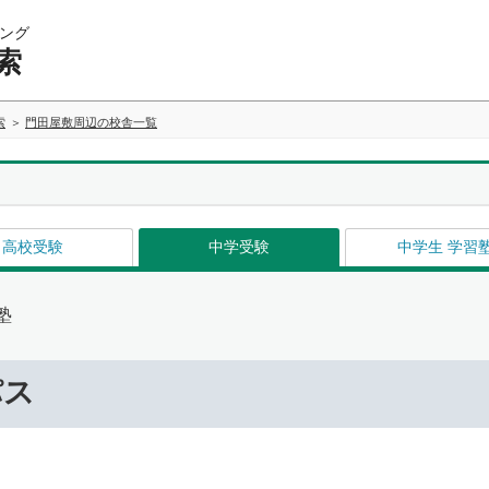
ング
索
索
門田屋敷周辺の校舎一覧
高校受験
中学受験
中学生 学習
塾
パス