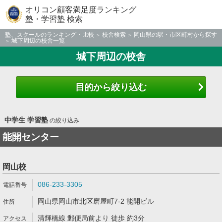
オリコン顧客満足度ランキング
塾・学習塾 検索
塾、スクールのランキング・比較
校舎検索
岡山県の駅・市区町村から探す
城下周辺の校舎一覧
城下周辺の校舎
目的から絞り込む
中学生 学習塾
の絞り込み
能開センター
岡山校
086-233-3305
岡山県岡山市北区磨屋町7-2 能開ビル
清輝橋線 郵便局前より 徒歩 約3分