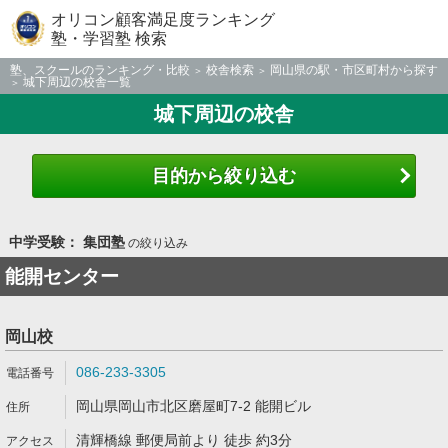
オリコン顧客満足度ランキング
塾・学習塾 検索
塾、スクールのランキング・比較
校舎検索
岡山県の駅・市区町村から探す
城下周辺の校舎一覧
城下周辺の校舎
目的から絞り込む
中学受験： 集団塾
の絞り込み
能開センター
岡山校
086-233-3305
岡山県岡山市北区磨屋町7-2 能開ビル
清輝橋線 郵便局前より 徒歩 約3分