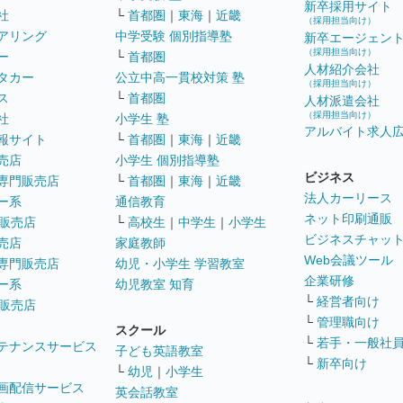
新卒採用サイト
社
└
首都圏
｜
東海
｜
近畿
（採用担当向け）
アリング
中学受験 個別指導塾
新卒エージェン
（採用担当向け）
ー
└
首都圏
人材紹介会社
タカー
公立中高一貫校対策 塾
（採用担当向け）
ス
└
首都圏
人材派遣会社
（採用担当向け）
社
小学生 塾
アルバイト求人
報サイト
└
首都圏
｜
東海
｜
近畿
売店
小学生 個別指導塾
ビジネス
専門販売店
└
首都圏
｜
東海
｜
近畿
法人カーリース
ー系
通信教育
ネット印刷通販
販売店
└
高校生
｜
中学生
｜
小学生
ビジネスチャッ
売店
家庭教師
Web会議ツール
専門販売店
幼児・小学生 学習教室
企業研修
ー系
幼児教室 知育
└
経営者向け
販売店
└
管理職向け
スクール
└
若手・一般社
テナンスサービス
子ども英語教室
└
新卒向け
└
幼児
｜
小学生
画配信サービス
英会話教室