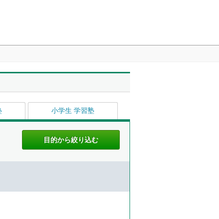
塾
小学生 学習塾