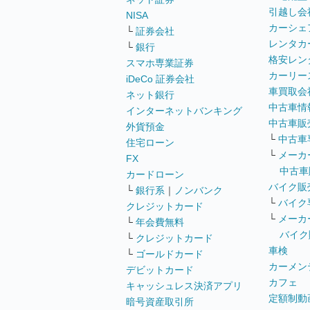
引越し会
NISA
カーシェ
└
証券会社
レンタカ
└
銀行
格安レン
スマホ専業証券
カーリー
iDeCo 証券会社
車買取会
ネット銀行
中古車情
インターネットバンキング
中古車販
外貨預金
└
中古車
住宅ローン
└
メーカ
FX
中古車
カードローン
バイク販
└
銀行系
｜
ノンバンク
└
バイク
クレジットカード
└
メーカ
└
年会費無料
バイク
└
クレジットカード
車検
└
ゴールドカード
カーメン
デビットカード
カフェ
キャッシュレス決済アプリ
定額制動
暗号資産取引所