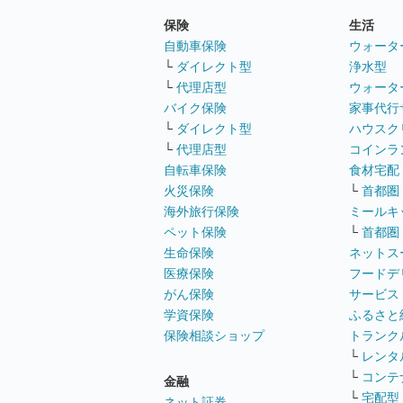
保険
生活
自動車保険
ウォータ
└
ダイレクト型
浄水型
└
代理店型
ウォータ
バイク保険
家事代行
└
ダイレクト型
ハウスク
└
代理店型
コインラ
自転車保険
食材宅配
火災保険
└
首都圏
海外旅行保険
ミールキ
ペット保険
└
首都圏
生命保険
ネットス
医療保険
フードデ
がん保険
サービス
学資保険
ふるさと
保険相談ショップ
トランク
└
レンタ
└
コンテ
金融
└
宅配型
ネット証券