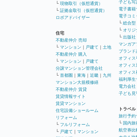
子ども写
└
現物取引（仮想通貨）
電子書籍
└
証拠金取引（仮想通貨）
電子コミ
ロボアドバイザー
└
総合型
└
オリジ
住宅
└
出版社
不動産仲介 売却
マンガア
└
マンション
｜
戸建て
｜
土地
ブランド
不動産仲介 購入
オフィス
└
マンション
｜
戸建て
オフィス
分譲マンション管理会社
オフィス
└
首都圏
｜
東海
｜
近畿
｜
九州
福利厚生
マンション大規模修繕
電力会社
不動産仲介 賃貸
子ども見
賃貸情報サイト
賃貸マンション
トラベル
住宅設備ショールーム
旅行予約
リフォーム
└
国内旅
└
フルリフォーム
航空券比
└
戸建て
｜
マンション