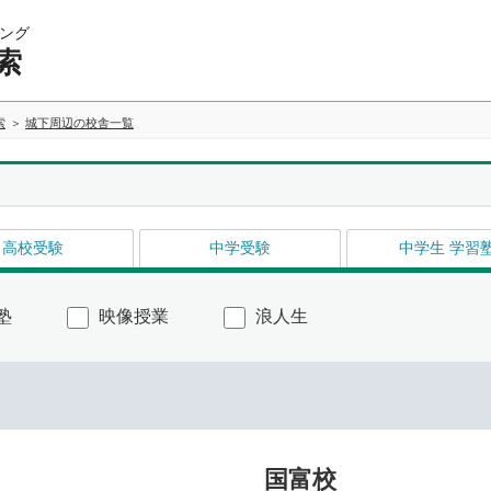
ング
索
索
城下周辺の校舎一覧
高校受験
中学受験
中学生 学習
塾
映像授業
浪人生
国富校