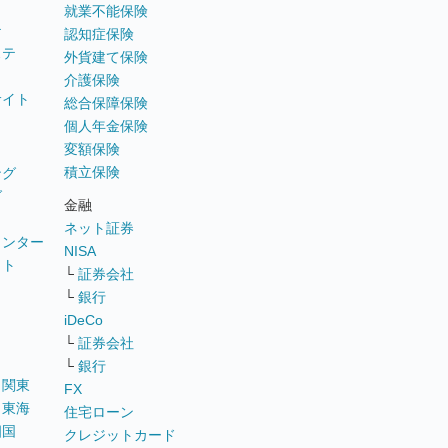
就業不能保険
テ
認知症保険
ステ
外貨建て保険
介護保険
サイト
総合保障保険
個人年金保険
変額保険
積立保険
ング
グ
金融
ネット証券
ウンター
NISA
イト
└
証券会社
リ
└
銀行
iDeCo
└
証券会社
└
銀行
｜
関東
FX
｜
東海
住宅ローン
四国
クレジットカード