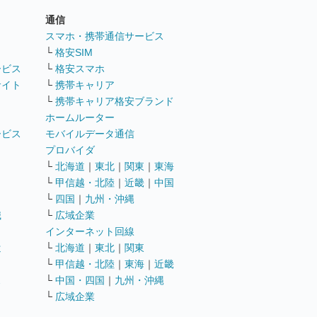
通信
ト
スマホ・携帯通信サービス
└
格安SIM
ービス
└
格安スマホ
サイト
└
携帯キャリア
└
携帯キャリア格安ブランド
ホームルーター
ービス
モバイルデータ通信
ト
プロバイダ
└
北海道
｜
東北
｜
関東
｜
東海
└
甲信越・北陸
｜
近畿
｜
中国
└
四国
｜
九州・沖縄
職
└
広域企業
インターネット回線
遣
└
北海道
｜
東北
｜
関東
└
甲信越・北陸
｜
東海
｜
近畿
ス
└
中国・四国
｜
九州・沖縄
└
広域企業