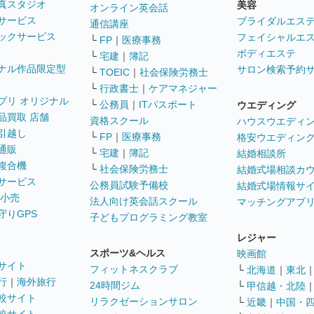
真スタジオ
美容
オンライン英会話
サービス
ブライダルエス
通信講座
ックサービス
フェイシャルエ
└
FP
｜
医療事務
ボディエステ
└
宅建
｜
簿記
ナル作品限定型
サロン検索予約
└
TOEIC
｜
社会保険労務士
└
行政書士
｜
ケアマネジャー
プリ オリジナル
└
公務員
｜
ITパスポート
ウエディング
品買取 店舗
資格スクール
ハウスウエディ
引越し
└
FP
｜
医療事務
格安ウエディン
通販
└
宅建
｜
簿記
結婚相談所
複合機
└
社会保険労務士
結婚式場相談カ
サービス
公務員試験予備校
結婚式場情報サ
 小売
法人向け英会話スクール
マッチングアプ
守りGPS
子どもプログラミング教室
レジャー
スポーツ&ヘルス
映画館
サイト
フィットネスクラブ
└
北海道
｜
東北
行
｜
海外旅行
24時間ジム
└
甲信越・北陸
較サイト
リラクゼーションサロン
└
近畿
｜
中国・