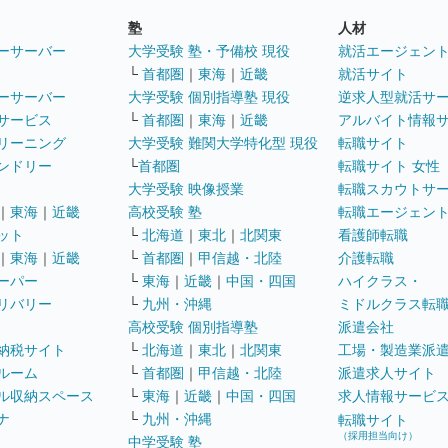
塾
人材
ーサーバー
大学受験 塾・予備校 現役
就活エージェン
└
首都圏
｜
東海
｜
近畿
就活サイト
ーサーバー
大学受験 個別指導塾 現役
逆求人型就活サ
サービス
└
首都圏
｜
東海
｜
近畿
アルバイト情報
リーニング
大学受験 難関大学特化型 現役
転職サイト
ンドリー
└
首都圏
転職サイト 女性
大学受験 映像授業
転職スカウトサ
｜
東海
｜
近畿
高校受験 塾
転職エージェン
ット
└
北海道
｜
東北
｜
北関東
看護師転職
｜
東海
｜
近畿
└
首都圏
｜
甲信越・北陸
介護転職
ーパー
└
東海
｜
近畿
｜
中国・四国
ハイクラス・
リバリー
└
九州・沖縄
ミドルクラス転
高校受験 個別指導塾
派遣会社
納税サイト
└
北海道
｜
東北
｜
北関東
工場・製造業派
ルーム
└
首都圏
｜
甲信越・北陸
派遣求人サイト
ル収納スペース
└
東海
｜
近畿
｜
中国・四国
求人情報サービ
ナ
└
九州・沖縄
転職サイト
（採用担当向け）
中学受験 塾