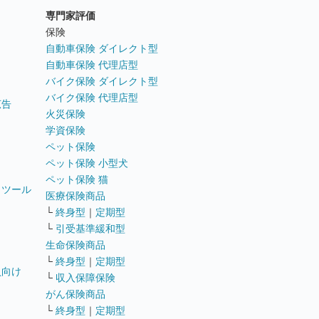
専門家評価
ト
保険
自動車保険 ダイレクト型
自動車保険 代理店型
バイク保険 ダイレクト型
バイク保険 代理店型
広告
火災保険
学資保険
ペット保険
ペット保険 小型犬
ペット保険 猫
トツール
医療保険商品
└
終身型
｜
定期型
└
引受基準緩和型
生命保険商品
└
終身型
｜
定期型
員向け
└
収入保障保険
がん保険商品
└
終身型
｜
定期型