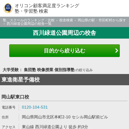
オリコン顧客満足度ランキング
塾・学習塾 検索
塾、スクールのランキング・比較
校舎検索
岡山県の駅・市区町村から探す
西川緑道公園周辺の校舎一覧
西川緑道公園周辺の校舎
目的から絞り込む
大学受験： 集団塾 映像授業 個別指導塾
の絞り込み
東進衛星予備校
岡山駅東口校
0120-104-531
岡山県岡山市北区本町2-10 セシル岡山駅前ビル
東山線 西川緑道公園より 徒歩 約3分