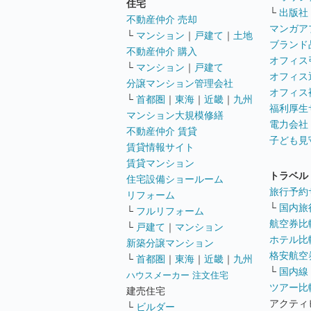
住宅
└
出版社
不動産仲介 売却
マンガア
└
マンション
｜
戸建て
｜
土地
ブランド
不動産仲介 購入
オフィス
└
マンション
｜
戸建て
オフィス
分譲マンション管理会社
オフィス
└
首都圏
｜
東海
｜
近畿
｜
九州
福利厚生
マンション大規模修繕
電力会社
不動産仲介 賃貸
子ども見
賃貸情報サイト
賃貸マンション
トラベル
住宅設備ショールーム
旅行予約
リフォーム
└
国内旅
└
フルリフォーム
航空券比
└
戸建て
｜
マンション
ホテル比
新築分譲マンション
格安航空券
└
首都圏
｜
東海
｜
近畿
｜
九州
└
国内線
ハウスメーカー 注文住宅
ツアー比
建売住宅
アクティ
└
ビルダー