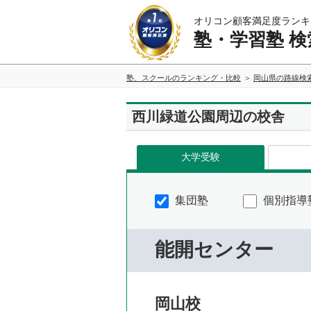
オリコン顧客満足度ランキ
塾・学習塾 検
塾、スクールのランキング・比較
岡山県の路線検
西川緑道公園周辺の校舎
大学受験
集団塾
個別指導
能開センター
岡山校