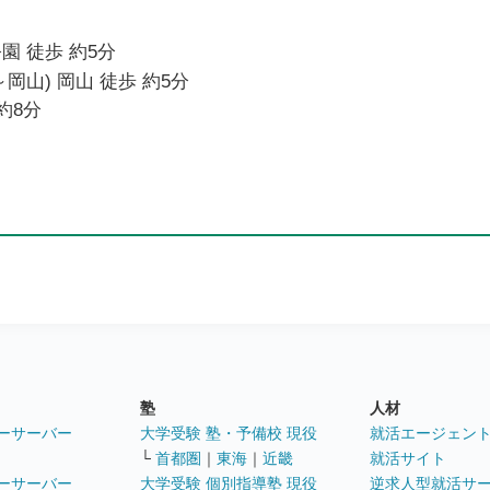
園 徒歩 約5分
岡山) 岡山 徒歩 約5分
約8分
塾
人材
ーサーバー
大学受験 塾・予備校 現役
就活エージェン
└
首都圏
｜
東海
｜
近畿
就活サイト
ーサーバー
大学受験 個別指導塾 現役
逆求人型就活サ