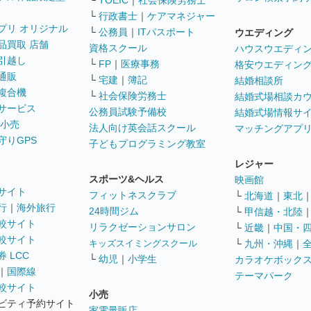
└
TOEIC
｜
社会保険労務士
└
行政書士
｜
ケアマネジャー
プリ オリジナル
└
公務員
｜
ITパスポート
ウエディング
品買取 店舗
資格スクール
ハウスウエディ
引越し
└
FP
｜
医療事務
格安ウエディン
通販
└
宅建
｜
簿記
結婚相談所
複合機
└
社会保険労務士
結婚式場相談カ
サービス
公務員試験予備校
結婚式場情報サ
 小売
法人向け英会話スクール
マッチングアプ
守りGPS
子どもプログラミング教室
レジャー
スポーツ&ヘルス
映画館
サイト
フィットネスクラブ
└
北海道
｜
東北
行
｜
海外旅行
24時間ジム
└
甲信越・北陸
較サイト
リラクゼーションサロン
└
近畿
｜
中国・
較サイト
キッズスイミングスクール
└
九州・沖縄
｜
 LCC
└
幼児
｜
小学生
カラオケボック
｜
国際線
テーマパーク
較サイト
小売
ビティ予約サイト
家電量販店