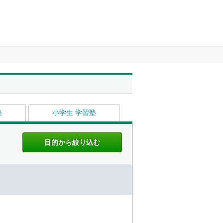
塾
小学生 学習塾