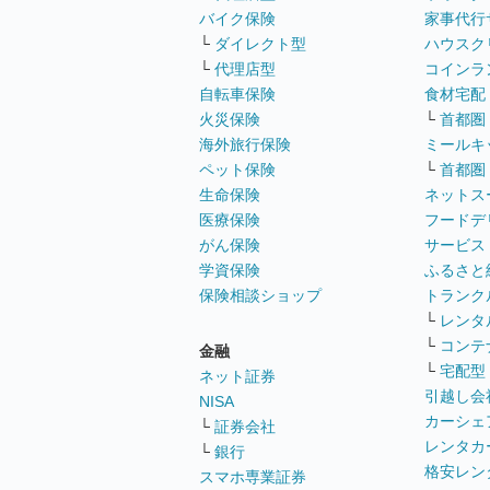
バイク保険
家事代行
└
ダイレクト型
ハウスク
└
代理店型
コインラ
自転車保険
食材宅配
火災保険
└
首都圏
海外旅行保険
ミールキ
ペット保険
└
首都圏
生命保険
ネットス
医療保険
フードデ
がん保険
サービス
学資保険
ふるさと
保険相談ショップ
トランク
└
レンタ
└
コンテ
金融
└
宅配型
ネット証券
引越し会
NISA
カーシェ
└
証券会社
レンタカ
└
銀行
格安レン
スマホ専業証券