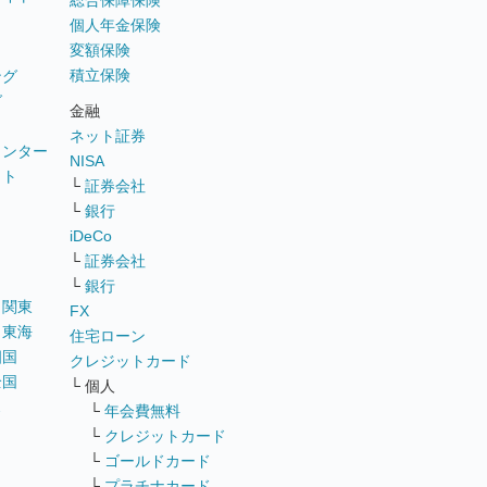
総合保障保険
個人年金保険
変額保険
積立保険
ング
グ
金融
ネット証券
ウンター
NISA
イト
└
証券会社
リ
└
銀行
iDeCo
└
証券会社
└
銀行
｜
関東
FX
｜
東海
住宅ローン
四国
クレジットカード
全国
└ 個人
ス
└
年会費無料
└
クレジットカード
└
ゴールドカード
└
プラチナカード