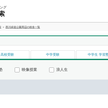
ング
索
索
西川緑道公園周辺の校舎一覧
高校受験
中学受験
中学生 学習
塾
映像授業
浪人生