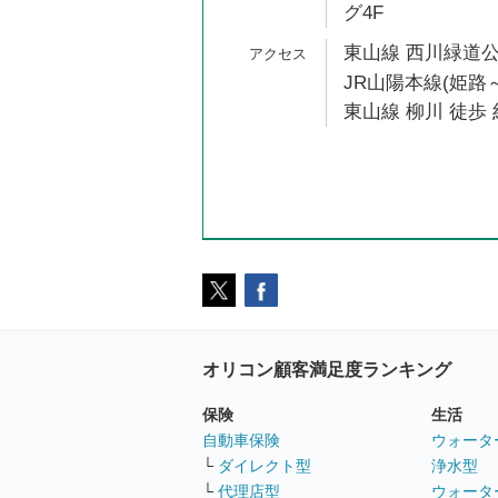
グ4F
東山線 西川緑道公
JR山陽本線(姫路～
東山線 柳川 徒歩 
オリコン顧客満足度ランキング
保険
生活
自動車保険
ウォータ
└
ダイレクト型
浄水型
└
代理店型
ウォータ