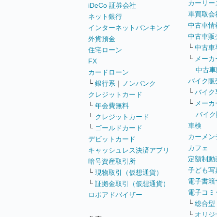
カーリー
iDeCo 証券会社
車買取会
ネット銀行
中古車情
インターネットバンキング
中古車販
外貨預金
└
中古車
住宅ローン
└
メーカ
FX
中古車
カードローン
バイク販
└
銀行系
｜
ノンバンク
└
バイク
クレジットカード
└
メーカ
└
年会費無料
バイク
└
クレジットカード
車検
└
ゴールドカード
カーメン
デビットカード
カフェ
キャッシュレス決済アプリ
定額制動
暗号資産取引所
子ども写
└
現物取引（仮想通貨）
電子書籍
└
証拠金取引（仮想通貨）
電子コミ
ロボアドバイザー
└
総合型
└
オリジ