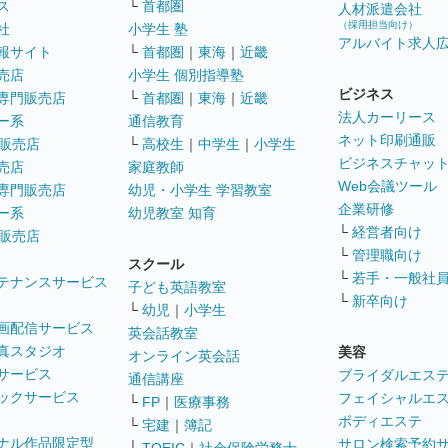
ス
└
首都圏
人材派遣会社
（採用担当向け）
社
小学生 塾
アルバイト求人
報サイト
└
首都圏
｜
東海
｜
近畿
売店
小学生 個別指導塾
ビジネス
専門販売店
└
首都圏
｜
東海
｜
近畿
法人カーリース
ー系
通信教育
ネット印刷通販
販売店
└
高校生
｜
中学生
｜
小学生
ビジネスチャッ
売店
家庭教師
Web会議ツール
専門販売店
幼児・小学生 学習教室
企業研修
ー系
幼児教室 知育
└
経営者向け
販売店
└
管理職向け
スクール
└
若手・一般社
テナンスサービス
子ども英語教室
└
新卒向け
└
幼児
｜
小学生
画配信サービス
英会話教室
真スタジオ
美容
オンライン英会話
サービス
ブライダルエス
通信講座
ックサービス
フェイシャルエ
└
FP
｜
医療事務
ボディエステ
└
宅建
｜
簿記
ナル作品限定型
サロン検索予約