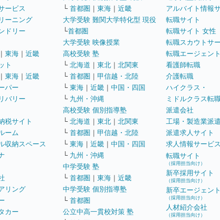
サービス
└
首都圏
｜
東海
｜
近畿
アルバイト情報
リーニング
大学受験 難関大学特化型 現役
転職サイト
ンドリー
└
首都圏
転職サイト 女性
大学受験 映像授業
転職スカウトサ
｜
東海
｜
近畿
高校受験 塾
転職エージェン
ット
└
北海道
｜
東北
｜
北関東
看護師転職
｜
東海
｜
近畿
└
首都圏
｜
甲信越・北陸
介護転職
ーパー
└
東海
｜
近畿
｜
中国・四国
ハイクラス・
リバリー
└
九州・沖縄
ミドルクラス転
高校受験 個別指導塾
派遣会社
納税サイト
└
北海道
｜
東北
｜
北関東
工場・製造業派
ルーム
└
首都圏
｜
甲信越・北陸
派遣求人サイト
ル収納スペース
└
東海
｜
近畿
｜
中国・四国
求人情報サービ
ナ
└
九州・沖縄
転職サイト
（採用担当向け）
中学受験 塾
新卒採用サイト
社
└
首都圏
｜
東海
｜
近畿
（採用担当向け）
アリング
中学受験 個別指導塾
新卒エージェン
（採用担当向け）
ー
└
首都圏
人材紹介会社
タカー
公立中高一貫校対策 塾
（採用担当向け）