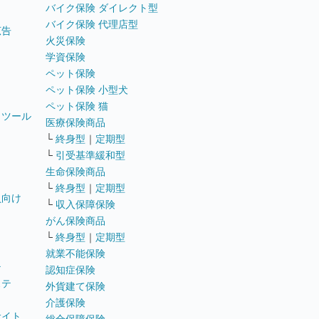
バイク保険 ダイレクト型
バイク保険 代理店型
広告
火災保険
学資保険
ペット保険
ペット保険 小型犬
ペット保険 猫
トツール
医療保険商品
└
終身型
｜
定期型
└
引受基準緩和型
生命保険商品
└
終身型
｜
定期型
員向け
└
収入保障保険
がん保険商品
└
終身型
｜
定期型
就業不能保険
テ
認知症保険
ステ
外貨建て保険
介護保険
サイト