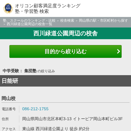
オリコン顧客満足度ランキング
塾・学習塾 検索
塾、スクールのランキング・比較
校舎検索
岡山県の駅・市区町村から探す
西川緑道公園周辺の校舎一覧
西川緑道公園周辺の校舎
目的から絞り込む
中学受験： 集団塾
の絞り込み
日能研
岡山校
086-212-1755
岡山県岡山市北区本町3-13 イトーピア岡山本町ビル3F
東山線 西川緑道公園より 徒歩 約2分