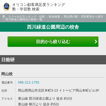
オリコン顧客満足度ランキング
塾・学習塾 検索
塾、スクールのランキング・比較
校舎検索
岡山県の駅・市区町村から探す
西川緑道公園周辺の校舎一覧
西川緑道公園周辺の校舎
目的から絞り込む
日能研
岡山校
086-212-1755
岡山県岡山市北区本町3-13 イトーピア岡山本町ビル3F
東山線 西川緑道公園より 徒歩 約2分
東山線 柳川より 徒歩 約5分