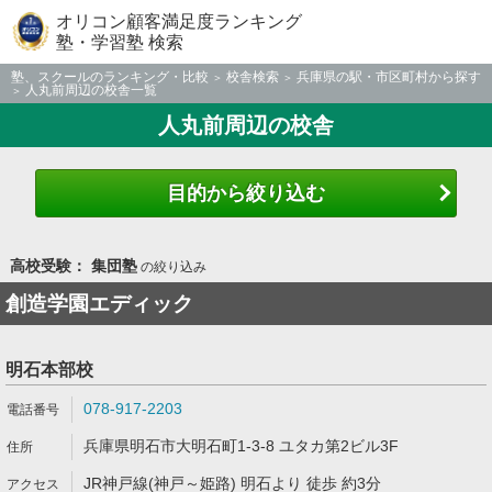
オリコン顧客満足度ランキング
塾・学習塾 検索
塾、スクールのランキング・比較
校舎検索
兵庫県の駅・市区町村から探す
人丸前周辺の校舎一覧
人丸前周辺の校舎
目的から絞り込む
高校受験： 集団塾
の絞り込み
創造学園エディック
明石本部校
078-917-2203
兵庫県明石市大明石町1-3-8 ユタカ第2ビル3F
JR神戸線(神戸～姫路) 明石より 徒歩 約3分