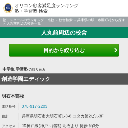
オリコン顧客満足度ランキング
塾・学習塾 検索
塾、スクールのランキング・比較
校舎検索
兵庫県の駅・市区町村から探す
人丸前周辺の校舎一覧
人丸前周辺の校舎
目的から絞り込む
中学生 学習塾
の絞り込み
創造学園エディック
明石本部校
078-917-2203
兵庫県明石市大明石町1-3-8 ユタカ第2ビル3F
JR神戸線(神戸～姫路) 明石より 徒歩 約3分