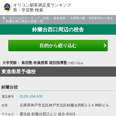
オリコン顧客満足度ランキング
塾・学習塾 検索
塾、スクールのランキング・比較
校舎検索
兵庫県の駅・市区町村から探す
鈴蘭台西口周辺の校舎一覧
鈴蘭台西口周辺の校舎
目的から絞り込む
大学受験： 集団塾 映像授業 個別指導塾
の絞り込み
東進衛星予備校
鈴蘭台校
0120-104-531
兵庫県神戸市北区神戸市北区鈴蘭台西町1-1-4 神鉄ビル
粟生線 鈴蘭台西口より 徒歩 約4分