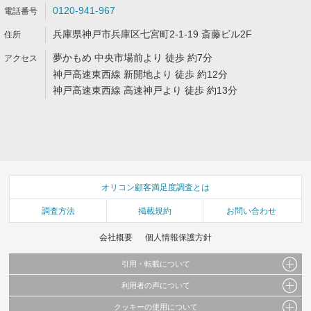
0120-941-967
兵庫県神戸市兵庫区七宮町2-1-19 斎藤ビル2F
夢かもめ 中央市場前より 徒歩 約7分
神戸高速東西線 新開地より 徒歩 約12分
神戸高速東西線 高速神戸より 徒歩 約13分
オリコン顧客満足度調査とは
調査方法
掲載規約
お問い合わせ
会社概要
個人情報保護方針
引用・転載について
利用者の声について
当サイトで公開されている情報（文字、写真、イラスト、画像データ等）及びこれらの配
置・編集および構造などについての著作権は株式会社oricon MEに帰属しております。
クッキーの使用について
当サイトに掲載している内容はすべてサービスの利用者が提出された見解・感想です。