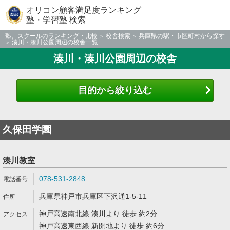
オリコン顧客満足度ランキング
塾・学習塾 検索
塾、スクールのランキング・比較
校舎検索
兵庫県の駅・市区町村から探す
湊川・湊川公園周辺の校舎一覧
湊川・湊川公園周辺の校舎
目的から絞り込む
久保田学園
湊川教室
078-531-2848
兵庫県神戸市兵庫区下沢通1-5-11
神戸高速南北線 湊川より 徒歩 約2分
神戸高速東西線 新開地より 徒歩 約6分