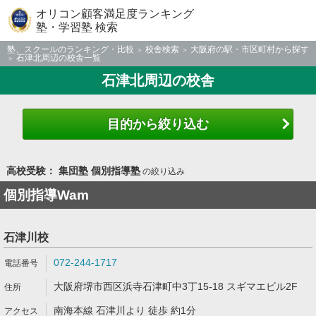
オリコン顧客満足度ランキング
塾・学習塾 検索
塾、スクールのランキング・比較
校舎検索
大阪府の駅・市区町村から探す
石津北周辺の校舎一覧
石津北周辺の校舎
目的から絞り込む
高校受験： 集団塾 個別指導塾
の絞り込み
個別指導Wam
石津川校
072-244-1717
大阪府堺市西区浜寺石津町中3丁15-18 スギマエビル2F
南海本線 石津川より 徒歩 約1分