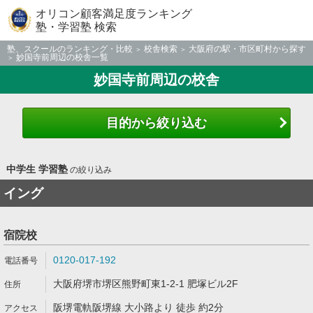
オリコン顧客満足度ランキング
塾・学習塾 検索
塾、スクールのランキング・比較
校舎検索
大阪府の駅・市区町村から探す
妙国寺前周辺の校舎一覧
妙国寺前周辺の校舎
目的から絞り込む
中学生 学習塾
の絞り込み
イング
宿院校
0120-017-192
大阪府堺市堺区熊野町東1-2-1 肥塚ビル2F
阪堺電軌阪堺線 大小路より 徒歩 約2分