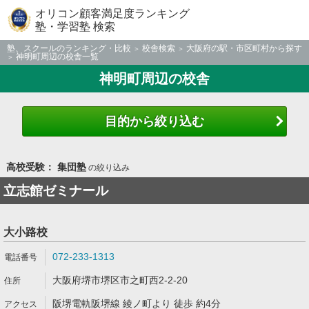
オリコン顧客満足度ランキング
塾・学習塾 検索
塾、スクールのランキング・比較
校舎検索
大阪府の駅・市区町村から探す
神明町周辺の校舎一覧
神明町周辺の校舎
目的から絞り込む
高校受験： 集団塾
の絞り込み
立志館ゼミナール
大小路校
072-233-1313
大阪府堺市堺区市之町西2-2-20
阪堺電軌阪堺線 綾ノ町より 徒歩 約4分