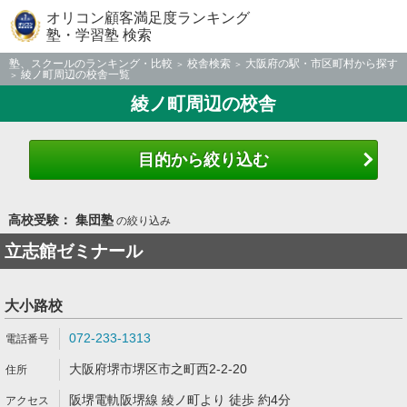
オリコン顧客満足度ランキング
塾・学習塾 検索
塾、スクールのランキング・比較
校舎検索
大阪府の駅・市区町村から探す
綾ノ町周辺の校舎一覧
綾ノ町周辺の校舎
目的から絞り込む
高校受験： 集団塾
の絞り込み
立志館ゼミナール
大小路校
072-233-1313
大阪府堺市堺区市之町西2-2-20
阪堺電軌阪堺線 綾ノ町より 徒歩 約4分