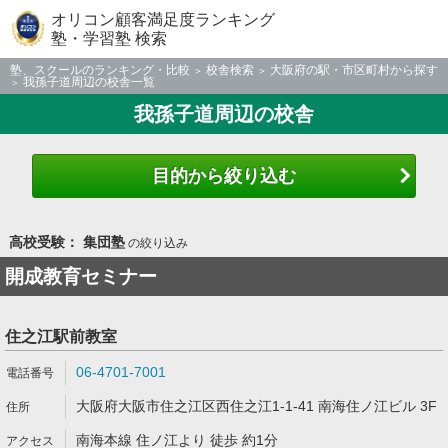
オリコン顧客満足度ランキング
塾・学習塾 検索
塾、スクールのランキング・比較
校舎検索
大阪府の駅・市区町村から探す
我孫子道周辺の校舎一覧
我孫子道周辺の校舎
目的から絞り込む
高校受験： 集団塾
の絞り込み
開成教育セミナー
住之江駅前教室
06-4701-7001
大阪府大阪市住之江区西住之江1-1-41 南海住ノ江ビル 3F
南海本線 住ノ江より 徒歩 約1分