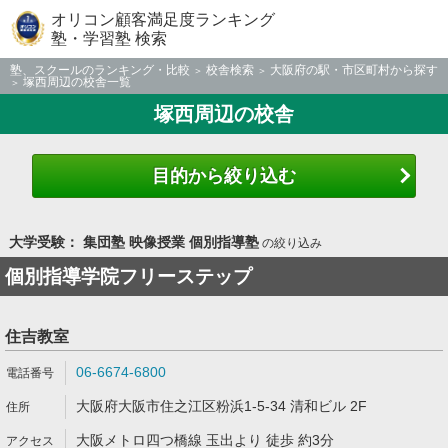
オリコン顧客満足度ランキング
塾・学習塾 検索
塾、スクールのランキング・比較
校舎検索
大阪府の駅・市区町村から探す
塚西周辺の校舎一覧
塚西周辺の校舎
目的から絞り込む
大学受験： 集団塾 映像授業 個別指導塾
の絞り込み
個別指導学院フリーステップ
住吉教室
06-6674-6800
大阪府大阪市住之江区粉浜1-5-34 清和ビル 2F
大阪メトロ四つ橋線 玉出より 徒歩 約3分