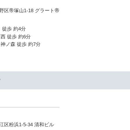
区帝塚山1-18 グラート帝
 徒歩 約4分
西 徒歩 約6分
神ノ森 徒歩 約7分
ー
区粉浜1-5-34 清和ビル