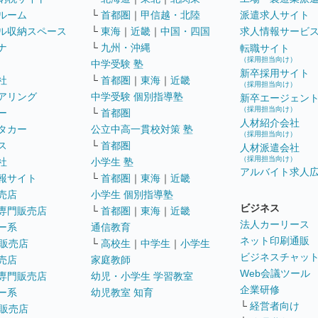
ルーム
└
首都圏
｜
甲信越・北陸
派遣求人サイト
ル収納スペース
└
東海
｜
近畿
｜
中国・四国
求人情報サービ
ナ
└
九州・沖縄
転職サイト
（採用担当向け）
中学受験 塾
新卒採用サイト
社
└
首都圏
｜
東海
｜
近畿
（採用担当向け）
アリング
中学受験 個別指導塾
新卒エージェン
（採用担当向け）
ー
└
首都圏
人材紹介会社
タカー
公立中高一貫校対策 塾
（採用担当向け）
ス
└
首都圏
人材派遣会社
（採用担当向け）
社
小学生 塾
アルバイト求人
報サイト
└
首都圏
｜
東海
｜
近畿
売店
小学生 個別指導塾
ビジネス
専門販売店
└
首都圏
｜
東海
｜
近畿
法人カーリース
ー系
通信教育
ネット印刷通販
販売店
└
高校生
｜
中学生
｜
小学生
ビジネスチャッ
売店
家庭教師
Web会議ツール
専門販売店
幼児・小学生 学習教室
企業研修
ー系
幼児教室 知育
└
経営者向け
販売店