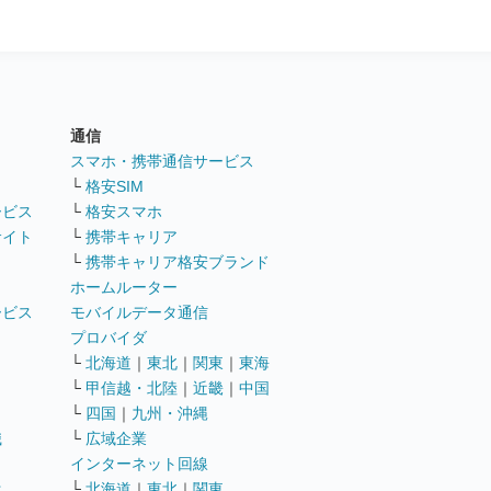
通信
ト
スマホ・携帯通信サービス
└
格安SIM
ービス
└
格安スマホ
サイト
└
携帯キャリア
└
携帯キャリア格安ブランド
ホームルーター
ービス
モバイルデータ通信
ト
プロバイダ
└
北海道
｜
東北
｜
関東
｜
東海
└
甲信越・北陸
｜
近畿
｜
中国
└
四国
｜
九州・沖縄
職
└
広域企業
インターネット回線
遣
└
北海道
｜
東北
｜
関東