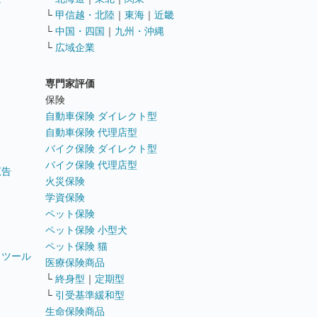
└
甲信越・北陸
｜
東海
｜
近畿
ス
└
中国・四国
｜
九州・沖縄
└
広域企業
専門家評価
ト
保険
自動車保険 ダイレクト型
自動車保険 代理店型
バイク保険 ダイレクト型
バイク保険 代理店型
広告
火災保険
学資保険
ペット保険
ペット保険 小型犬
ペット保険 猫
トツール
医療保険商品
└
終身型
｜
定期型
└
引受基準緩和型
生命保険商品