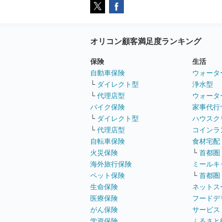
オリコン顧客満足度ランキング
保険
生活
自動車保険
ウォータ
└
ダイレクト型
浄水型
└
代理店型
ウォータ
バイク保険
家事代行
└
ダイレクト型
ハウスク
└
代理店型
コインラ
自転車保険
食材宅配
火災保険
└
首都圏
海外旅行保険
ミールキ
ペット保険
└
首都圏
生命保険
ネットス
医療保険
フードデ
がん保険
サービス
学資保険
ふるさと