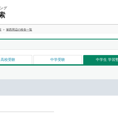
ング
索
索
塚西周辺の校舎一覧
高校受験
中学受験
中学生 学習