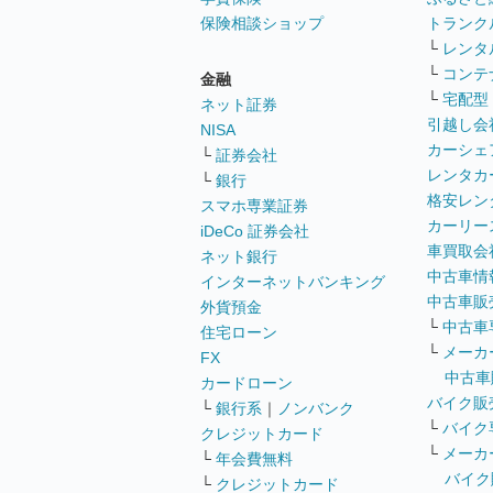
保険相談ショップ
トランク
└
レンタ
└
コンテ
金融
└
宅配型
ネット証券
引越し会
NISA
カーシェ
└
証券会社
レンタカ
└
銀行
格安レン
スマホ専業証券
カーリー
iDeCo 証券会社
車買取会
ネット銀行
中古車情
インターネットバンキング
中古車販
外貨預金
└
中古車
住宅ローン
└
メーカ
FX
中古車
カードローン
バイク販
└
銀行系
｜
ノンバンク
└
バイク
クレジットカード
└
メーカ
└
年会費無料
バイク
└
クレジットカード