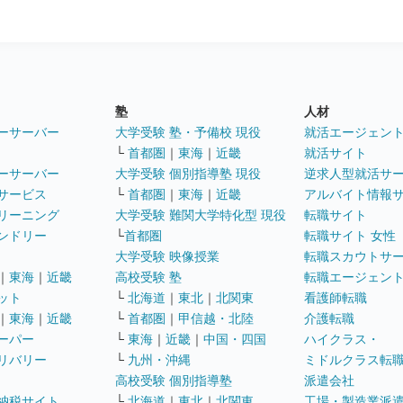
塾
人材
ーサーバー
大学受験 塾・予備校 現役
就活エージェン
└
首都圏
｜
東海
｜
近畿
就活サイト
ーサーバー
大学受験 個別指導塾 現役
逆求人型就活サ
サービス
└
首都圏
｜
東海
｜
近畿
アルバイト情報
リーニング
大学受験 難関大学特化型 現役
転職サイト
ンドリー
└
首都圏
転職サイト 女性
大学受験 映像授業
転職スカウトサ
｜
東海
｜
近畿
高校受験 塾
転職エージェン
ット
└
北海道
｜
東北
｜
北関東
看護師転職
｜
東海
｜
近畿
└
首都圏
｜
甲信越・北陸
介護転職
ーパー
└
東海
｜
近畿
｜
中国・四国
ハイクラス・
リバリー
└
九州・沖縄
ミドルクラス転
高校受験 個別指導塾
派遣会社
納税サイト
└
北海道
｜
東北
｜
北関東
工場・製造業派