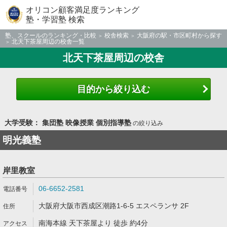
オリコン顧客満足度ランキング
塾・学習塾 検索
塾、スクールのランキング・比較
校舎検索
大阪府の駅・市区町村から探す
北天下茶屋周辺の校舎一覧
北天下茶屋周辺の校舎
目的から絞り込む
大学受験： 集団塾 映像授業 個別指導塾
の絞り込み
明光義塾
岸里教室
06-6652-2581
大阪府大阪市西成区潮路1-6-5 エスペランサ 2F
南海本線 天下茶屋より 徒歩 約4分