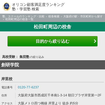
オリコン顧客満足度ランキング
塾・学習塾 検索
塾、スクールのランキング・比較
校舎検索
大阪府の駅・市区町村から探す
松田町周辺の校舎一覧
松田町周辺の校舎
目的から絞り込む
高校受験： 集団塾
の絞り込み
創研学院
岸里校
0120-77-6237
大阪府大阪市西成区千本南1-3-14 朝日プラザ岸里第一2F
大阪メトロ四つ橋線 岸里より 徒歩 約5分