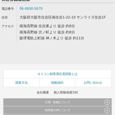
06-6690-5670
大阪府大阪市住吉区南住吉1-22-19 サンライズ住吉1F
南海高野線 住吉東より 徒歩 約8分
南海高野線 沢ノ町より 徒歩 約8分
阪堺電軌上町線 神ノ木より 徒歩 約11分
オリコン顧客満足度調査とは
調査方法
掲載規約
お問い合わせ
会社概要
個人情報保護方針
引用・転載について
利用者の声について
当サイトで公開されている情報（文字、写真、イラスト、画像データ等）及びこれらの配