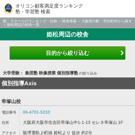
オリコン顧客満足度ランキング
塾・学習塾 検索
塾、スクールのランキング・比較
校舎検索
大阪府の駅・市区町村から探す
姫松周辺の校舎一覧
姫松周辺の校舎
目的から絞り込む
大学受験： 集団塾 映像授業 個別指導塾
の絞り込み
個別指導Axis
帝塚山校
06-4701-5210
大阪府大阪市住吉区帝塚山中1-1-13 セレネ帝塚山 1F
阪堺電軌上町線 姫松より 徒歩 約2分