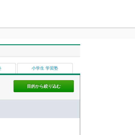
塾
小学生 学習塾