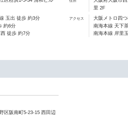
区粉浜1-5-34 清和ビル
大阪府大阪市西成
里 2F
 玉出 徒歩 約3分
大阪メトロ四つ橋
 約6分
南海本線 天下茶
西 徒歩 約7分
南海本線 岸里玉
区阪南町5-23-15 西田辺