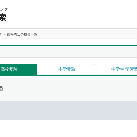
ング
索
索
姫松周辺の校舎一覧
高校受験
中学受験
中学生 学習
塾