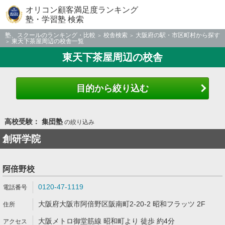
オリコン顧客満足度ランキング
塾・学習塾 検索
塾、スクールのランキング・比較
校舎検索
大阪府の駅・市区町村から探す
東天下茶屋周辺の校舎一覧
東天下茶屋周辺の校舎
目的から絞り込む
高校受験： 集団塾
の絞り込み
創研学院
阿倍野校
0120-47-1119
大阪府大阪市阿倍野区阪南町2-20-2 昭和フラッツ 2F
大阪メトロ御堂筋線 昭和町より 徒歩 約4分