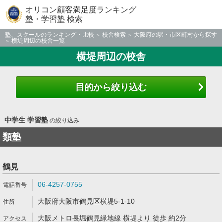
オリコン顧客満足度ランキング
塾・学習塾 検索
塾、スクールのランキング・比較
校舎検索
大阪府の駅・市区町村から探す
横堤周辺の校舎一覧
横堤周辺の校舎
目的から絞り込む
中学生 学習塾
の絞り込み
類塾
鶴見
06-4257-0755
大阪府大阪市鶴見区横堤5-1-10
大阪メトロ長堀鶴見緑地線 横堤より 徒歩 約2分