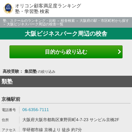
オリコン顧客満足度ランキング
塾・学習塾 検索
塾、スクールのランキング・比較
校舎検索
大阪府の駅・市区町村から探す
大阪ビジネスパーク周辺の校舎一覧
大阪ビジネスパーク周辺の校舎
目的から絞り込む
高校受験： 集団塾
の絞り込み
類塾
京橋駅前
06-6356-7111
大阪府大阪市都島区東野田町4-7-23 サンビル京橋2F
学研都市線 京橋より 徒歩 約7分