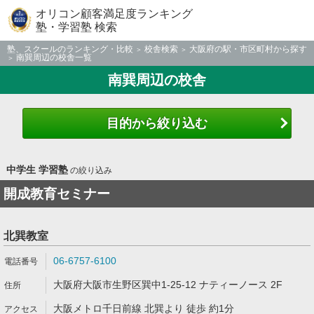
オリコン顧客満足度ランキング
塾・学習塾 検索
塾、スクールのランキング・比較
校舎検索
大阪府の駅・市区町村から探す
南巽周辺の校舎一覧
南巽周辺の校舎
目的から絞り込む
中学生 学習塾
の絞り込み
開成教育セミナー
北巽教室
06-6757-6100
大阪府大阪市生野区巽中1-25-12 ナティーノース 2F
大阪メトロ千日前線 北巽より 徒歩 約1分