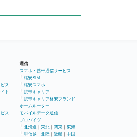
通信
ト
スマホ・携帯通信サービス
└
格安SIM
ービス
└
格安スマホ
サイト
└
携帯キャリア
└
携帯キャリア格安ブランド
ホームルーター
ービス
モバイルデータ通信
ト
プロバイダ
└
北海道
｜
東北
｜
関東
｜
東海
└
甲信越・北陸
｜
近畿
｜
中国