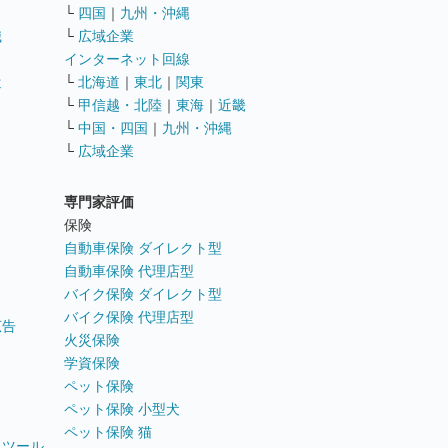
└
四国
｜
九州・沖縄
職
└
広域企業
インターネット回線
遣
└
北海道
｜
東北
｜
関東
└
甲信越・北陸
｜
東海
｜
近畿
ス
└
中国・四国
｜
九州・沖縄
└
広域企業
専門家評価
ト
保険
自動車保険 ダイレクト型
自動車保険 代理店型
バイク保険 ダイレクト型
バイク保険 代理店型
広告
火災保険
学資保険
ペット保険
ペット保険 小型犬
ペット保険 猫
トツール