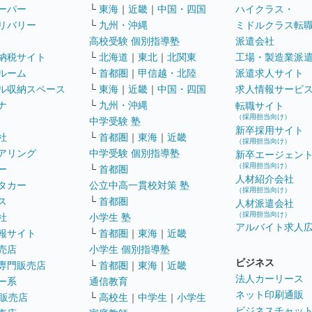
ーパー
└
東海
｜
近畿
｜
中国・四国
ハイクラス・
リバリー
└
九州・沖縄
ミドルクラス転
高校受験 個別指導塾
派遣会社
納税サイト
└
北海道
｜
東北
｜
北関東
工場・製造業派
ルーム
└
首都圏
｜
甲信越・北陸
派遣求人サイト
ル収納スペース
└
東海
｜
近畿
｜
中国・四国
求人情報サービ
ナ
└
九州・沖縄
転職サイト
（採用担当向け）
中学受験 塾
新卒採用サイト
社
└
首都圏
｜
東海
｜
近畿
（採用担当向け）
アリング
中学受験 個別指導塾
新卒エージェン
（採用担当向け）
ー
└
首都圏
人材紹介会社
タカー
公立中高一貫校対策 塾
（採用担当向け）
ス
└
首都圏
人材派遣会社
（採用担当向け）
社
小学生 塾
アルバイト求人
報サイト
└
首都圏
｜
東海
｜
近畿
売店
小学生 個別指導塾
ビジネス
専門販売店
└
首都圏
｜
東海
｜
近畿
法人カーリース
ー系
通信教育
ネット印刷通販
販売店
└
高校生
｜
中学生
｜
小学生
ビジネスチャッ