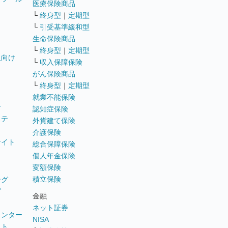
医療保険商品
└
終身型
｜
定期型
└
引受基準緩和型
生命保険商品
└
終身型
｜
定期型
員向け
└
収入保障保険
がん保険商品
└
終身型
｜
定期型
就業不能保険
テ
認知症保険
ステ
外貨建て保険
介護保険
サイト
総合保障保険
個人年金保険
変額保険
積立保険
ング
グ
金融
ネット証券
ウンター
NISA
イト