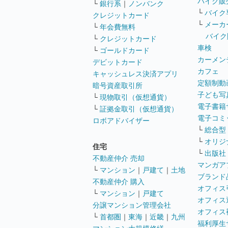
バイク販
└
銀行系
｜
ノンバンク
└
バイク
クレジットカード
└
メーカ
└
年会費無料
バイク
└
クレジットカード
車検
└
ゴールドカード
カーメン
デビットカード
カフェ
キャッシュレス決済アプリ
定額制動
暗号資産取引所
子ども写
└
現物取引（仮想通貨）
電子書籍
└
証拠金取引（仮想通貨）
電子コミ
ロボアドバイザー
└
総合型
└
オリジ
住宅
└
出版社
不動産仲介 売却
マンガア
└
マンション
｜
戸建て
｜
土地
ブランド
不動産仲介 購入
オフィス
└
マンション
｜
戸建て
オフィス
分譲マンション管理会社
オフィス
└
首都圏
｜
東海
｜
近畿
｜
九州
福利厚生