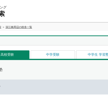
ング
索
索
深江橋周辺の校舎一覧
高校受験
中学受験
中学生 学習
塾
ー