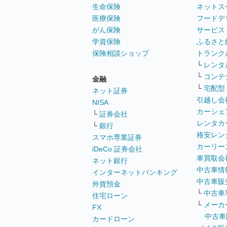
生命保険
ネットス
医療保険
フードデ
がん保険
サービス
学資保険
ふるさと
保険相談ショップ
トランク
└
レンタ
└
コンテ
金融
└
宅配型
ネット証券
引越し会
NISA
カーシェ
└
証券会社
レンタカ
└
銀行
格安レン
スマホ専業証券
カーリー
iDeCo 証券会社
車買取会
ネット銀行
中古車情
インターネットバンキング
中古車販
外貨預金
└
中古車
住宅ローン
└
メーカ
FX
中古車
カードローン