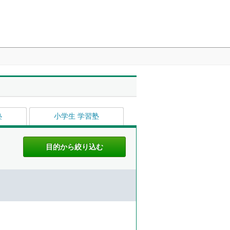
塾
小学生 学習塾