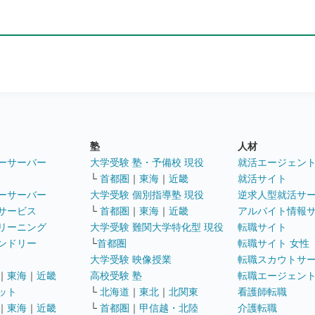
塾
人材
ーサーバー
大学受験 塾・予備校 現役
就活エージェン
└
首都圏
｜
東海
｜
近畿
就活サイト
ーサーバー
大学受験 個別指導塾 現役
逆求人型就活サ
サービス
└
首都圏
｜
東海
｜
近畿
アルバイト情報
リーニング
大学受験 難関大学特化型 現役
転職サイト
ンドリー
└
首都圏
転職サイト 女性
大学受験 映像授業
転職スカウトサ
｜
東海
｜
近畿
高校受験 塾
転職エージェン
ット
└
北海道
｜
東北
｜
北関東
看護師転職
｜
東海
｜
近畿
└
首都圏
｜
甲信越・北陸
介護転職