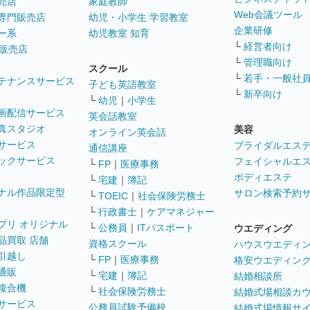
売店
家庭教師
Web会議ツール
専門販売店
幼児・小学生 学習教室
企業研修
ー系
幼児教室 知育
└
経営者向け
販売店
└
管理職向け
スクール
└
若手・一般社
テナンスサービス
子ども英語教室
└
新卒向け
└
幼児
｜
小学生
画配信サービス
英会話教室
真スタジオ
美容
オンライン英会話
サービス
ブライダルエス
通信講座
ックサービス
フェイシャルエ
└
FP
｜
医療事務
ボディエステ
└
宅建
｜
簿記
ナル作品限定型
サロン検索予約
└
TOEIC
｜
社会保険労務士
└
行政書士
｜
ケアマネジャー
プリ オリジナル
└
公務員
｜
ITパスポート
ウエディング
品買取 店舗
資格スクール
ハウスウエディ
引越し
└
FP
｜
医療事務
格安ウエディン
通販
└
宅建
｜
簿記
結婚相談所
複合機
└
社会保険労務士
結婚式場相談カ
サービス
公務員試験予備校
結婚式場情報サ