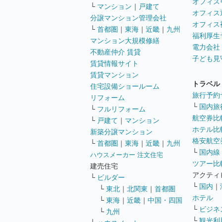
オフィス
└
マンション
｜
戸建て
オフィス
分譲マンション管理会社
オフィス
└
首都圏
｜
東海
｜
近畿
｜
九州
福利厚生
マンション大規模修繕
電力会社
不動産仲介 賃貸
子ども見
賃貸情報サイト
賃貸マンション
トラベル
住宅設備ショールーム
旅行予約
リフォーム
└
国内旅
└
フルリフォーム
航空券比
└
戸建て
｜
マンション
ホテル比
新築分譲マンション
格安航空券
└
首都圏
｜
東海
｜
近畿
｜
九州
└
国内線
ハウスメーカー 注文住宅
ツアー比
建売住宅
アクティ
└
ビルダー
└
国内
｜
└
東北
｜
北関東
｜
首都圏
ホテル
└
東海
｜
近畿
｜
中国・四国
└
ビジネ
└
九州
└
観光利