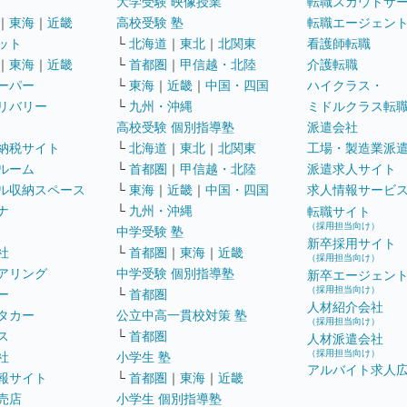
大学受験 映像授業
転職スカウトサ
｜
東海
｜
近畿
高校受験 塾
転職エージェン
ット
└
北海道
｜
東北
｜
北関東
看護師転職
｜
東海
｜
近畿
└
首都圏
｜
甲信越・北陸
介護転職
ーパー
└
東海
｜
近畿
｜
中国・四国
ハイクラス・
リバリー
└
九州・沖縄
ミドルクラス転
高校受験 個別指導塾
派遣会社
納税サイト
└
北海道
｜
東北
｜
北関東
工場・製造業派
ルーム
└
首都圏
｜
甲信越・北陸
派遣求人サイト
ル収納スペース
└
東海
｜
近畿
｜
中国・四国
求人情報サービ
ナ
└
九州・沖縄
転職サイト
（採用担当向け）
中学受験 塾
新卒採用サイト
社
└
首都圏
｜
東海
｜
近畿
（採用担当向け）
アリング
中学受験 個別指導塾
新卒エージェン
（採用担当向け）
ー
└
首都圏
人材紹介会社
タカー
公立中高一貫校対策 塾
（採用担当向け）
ス
└
首都圏
人材派遣会社
（採用担当向け）
社
小学生 塾
アルバイト求人
報サイト
└
首都圏
｜
東海
｜
近畿
売店
小学生 個別指導塾