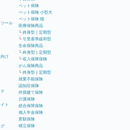
ペット保険
ペット保険 小型犬
ペット保険 猫
トツール
医療保険商品
└
終身型
｜
定期型
└
引受基準緩和型
生命保険商品
└
終身型
｜
定期型
員向け
└
収入保障保険
がん保険商品
└
終身型
｜
定期型
就業不能保険
テ
認知症保険
ステ
外貨建て保険
介護保険
サイト
総合保障保険
個人年金保険
変額保険
積立保険
ング