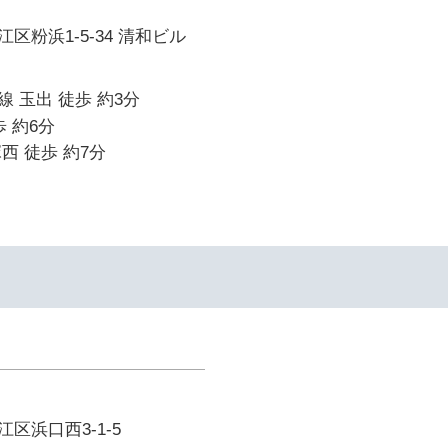
区粉浜1-5-34 清和ビル
 玉出 徒歩 約3分
 約6分
西 徒歩 約7分
区浜口西3-1-5