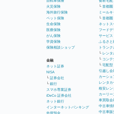
自転車保険
食材宅配
火災保険
└
首都圏
海外旅行保険
ミールキ
ペット保険
└
首都圏
生命保険
ネットス
医療保険
フードデ
がん保険
サービス
学資保険
ふるさと
保険相談ショップ
トランク
└
レンタ
└
コンテ
金融
└
宅配型
ネット証券
引越し会
NISA
カーシェ
└
証券会社
レンタカ
└
銀行
格安レン
スマホ専業証券
カーリー
iDeCo 証券会社
車買取会
ネット銀行
中古車情
インターネットバンキング
中古車販
外貨預金