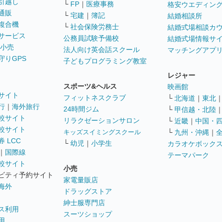
引越し
└
FP
｜
医療事務
格安ウエディン
通販
└
宅建
｜
簿記
結婚相談所
複合機
└
社会保険労務士
結婚式場相談カ
サービス
公務員試験予備校
結婚式場情報サ
 小売
法人向け英会話スクール
マッチングアプ
守りGPS
子どもプログラミング教室
レジャー
スポーツ&ヘルス
映画館
サイト
フィットネスクラブ
└
北海道
｜
東北
行
｜
海外旅行
24時間ジム
└
甲信越・北陸
較サイト
リラクゼーションサロン
└
近畿
｜
中国・
較サイト
キッズスイミングスクール
└
九州・沖縄
｜
 LCC
└
幼児
｜
小学生
カラオケボック
｜
国際線
テーマパーク
較サイト
小売
ビティ予約サイト
家電量販店
海外
ドラッグストア
紳士服専門店
ス利用
スーツショップ
用