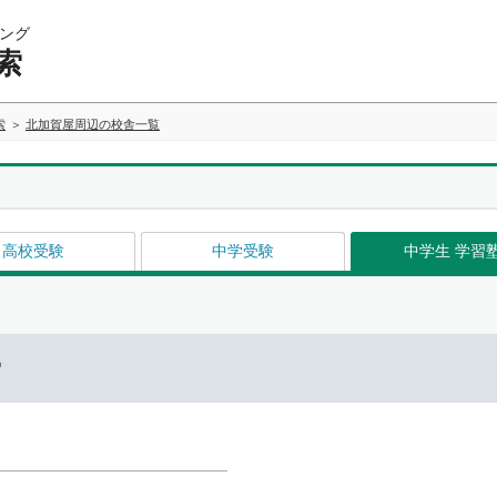
ング
索
索
北加賀屋周辺の校舎一覧
高校受験
中学受験
中学生 学習
ー