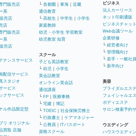
ビジネス
専門販売店
└
首都圏
｜
東海
｜
近畿
法人カーリース
ー系
通信教育
ネット印刷通販
販売店
└
高校生
｜
中学生
｜
小学生
ビジネスチャッ
売店
家庭教師
Web会議ツール
専門販売店
幼児・小学生 学習教室
企業研修
ー系
幼児教室 知育
└
経営者向け
販売店
└
管理職向け
スクール
└
若手・一般社
テナンスサービス
子ども英語教室
└
新卒向け
└
幼児
｜
小学生
画配信サービス
英会話教室
真スタジオ
美容
オンライン英会話
サービス
ブライダルエス
通信講座
ックサービス
フェイシャルエ
└
FP
｜
医療事務
ボディエステ
└
宅建
｜
簿記
ナル作品限定型
サロン検索予約
└
TOEIC
｜
社会保険労務士
└
行政書士
｜
ケアマネジャー
プリ オリジナル
└
公務員
｜
ITパスポート
ウエディング
品買取 店舗
資格スクール
ハウスウエディ