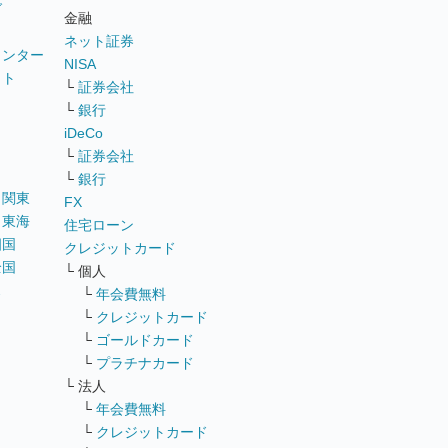
グ
金融
ネット証券
ウンター
NISA
イト
└
証券会社
リ
└
銀行
iDeCo
└
証券会社
└
銀行
｜
関東
FX
｜
東海
住宅ローン
四国
クレジットカード
全国
└ 個人
ス
└
年会費無料
└
クレジットカード
└
ゴールドカード
└
プラチナカード
└ 法人
└
年会費無料
└
クレジットカード