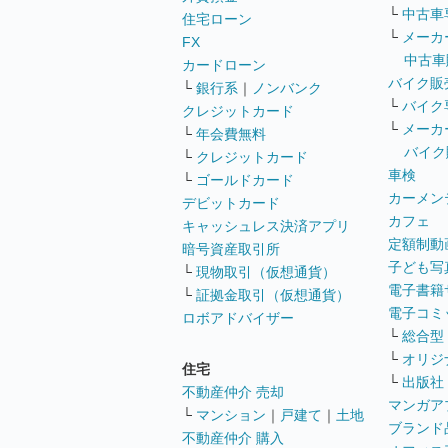
└
中古車
住宅ローン
└
メーカ
FX
中古車
カードローン
バイク販
└
銀行系
｜
ノンバンク
└
バイク
クレジットカード
└
メーカ
└
年会費無料
バイク
└
クレジットカード
車検
└
ゴールドカード
カーメン
デビットカード
カフェ
キャッシュレス決済アプリ
定額制動
暗号資産取引所
子ども写
└
現物取引（仮想通貨）
電子書籍
└
証拠金取引（仮想通貨）
電子コミ
ロボアドバイザー
└
総合型
└
オリジ
住宅
└
出版社
不動産仲介 売却
マンガア
└
マンション
｜
戸建て
｜
土地
ブランド
不動産仲介 購入