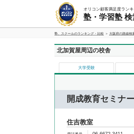
オリコン顧客満足度ランキ
塾・学習塾 検
塾、スクールのランキング・比較
大阪府の路線検
北加賀屋周辺の校舎
大学受験
開成教育セミナ
住吉教室
06-6672-3411