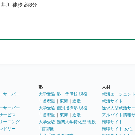
井川 徒歩 約8分
塾
人材
ーサーバー
大学受験 塾・予備校 現役
就活エージェン
└
首都圏
｜
東海
｜
近畿
就活サイト
ーサーバー
大学受験 個別指導塾 現役
逆求人型就活サ
サービス
└
首都圏
｜
東海
｜
近畿
アルバイト情報
リーニング
大学受験 難関大学特化型 現役
転職サイト
ンドリー
└
首都圏
転職サイト 女性