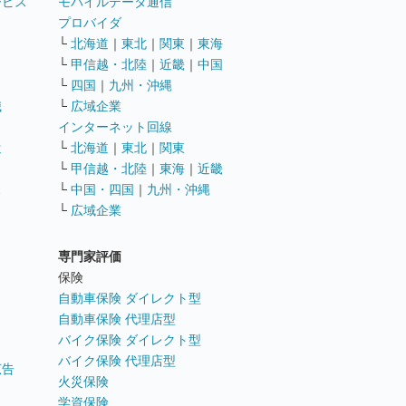
ービス
モバイルデータ通信
ト
プロバイダ
└
北海道
｜
東北
｜
関東
｜
東海
└
甲信越・北陸
｜
近畿
｜
中国
└
四国
｜
九州・沖縄
職
└
広域企業
インターネット回線
遣
└
北海道
｜
東北
｜
関東
└
甲信越・北陸
｜
東海
｜
近畿
ス
└
中国・四国
｜
九州・沖縄
└
広域企業
専門家評価
ト
保険
自動車保険 ダイレクト型
自動車保険 代理店型
バイク保険 ダイレクト型
バイク保険 代理店型
広告
火災保険
学資保険