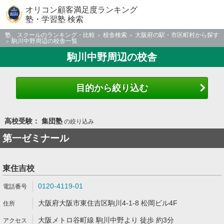
オリコン顧客満足度ランキング
塾・学習塾 検索
塾、スクールのランキング・比較
校舎検索
大阪府の駅・市区町村から探す
駒川中野周辺の校舎一覧
駒川中野周辺の校舎
目的から絞り込む
高校受験： 集団塾
の絞り込み
第一ゼミナール
東住吉校
0120-4119-01
大阪府大阪市東住吉区駒川4-1-8 松岡ビル4F
大阪メトロ谷町線 駒川中野より 徒歩 約3分