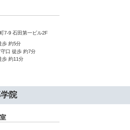
7-9 石田第一ビル2F
徒歩 約5分
守口 徒歩 約7分
歩 約11分
導学院
室