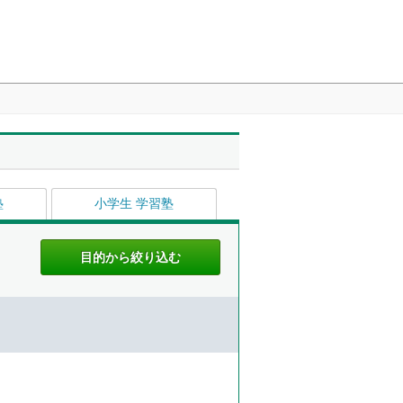
塾
小学生 学習塾