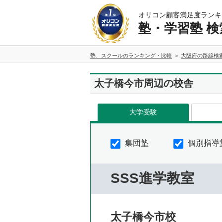
オリコン顧客満足度ランキ
塾・学習塾 検
塾、スクールのランキング・比較
大阪府の路線検
太子橋今市周辺の校舎
大学受験
集団塾
個別指導
SSS進学教室
太子橋今市校