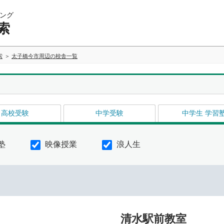
ング
索
索
太子橋今市周辺の校舎一覧
高校受験
中学受験
中学生 学習
塾
映像授業
浪人生
清水駅前教室