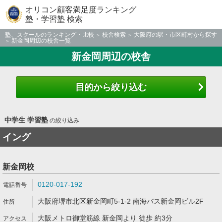
オリコン顧客満足度ランキング
塾・学習塾 検索
塾、スクールのランキング・比較
校舎検索
大阪府の駅・市区町村から探す
新金岡周辺の校舎一覧
新金岡周辺の校舎
目的から絞り込む
中学生 学習塾
の絞り込み
イング
新金岡校
0120-017-192
大阪府堺市北区新金岡町5-1-2 南海バス新金岡ビル2F
大阪メトロ御堂筋線 新金岡より 徒歩 約3分