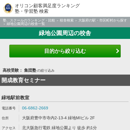
オリコン顧客満足度ランキング
塾・学習塾 検索
塾、スクールのランキング・比較
校舎検索
大阪府の駅・市区町村から探す
緑地公園周辺の校舎一覧
緑地公園周辺の校舎
目的から絞り込む
高校受験： 集団塾
の絞り込み
開成教育セミナー
緑地駅前教室
06-6862-2669
大阪府豊中市寺内2-13-4 緑地MIビル 2F
北大阪急行電鉄 緑地公園より 徒歩 約1分