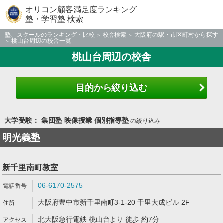
オリコン顧客満足度ランキング
塾・学習塾 検索
塾、スクールのランキング・比較
校舎検索
大阪府の駅・市区町村から探す
桃山台周辺の校舎一覧
桃山台周辺の校舎
目的から絞り込む
大学受験： 集団塾 映像授業 個別指導塾
の絞り込み
明光義塾
新千里南町教室
06-6170-2575
大阪府豊中市新千里南町3-1-20 千里大成ビル 2F
北大阪急行電鉄 桃山台より 徒歩 約7分