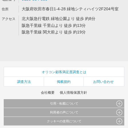
大阪府吹田市春日1-4-28 緑地シティハイツ2F204号室
北大阪急行電鉄 緑地公園より 徒歩 約8分
阪急千里線 千里山より 徒歩 約13分
阪急千里線 関大前より 徒歩 約19分
オリコン顧客満足度調査とは
調査方法
掲載規約
お問い合わせ
会社概要
個人情報保護方針
引用・転載について
利用者の声について
当サイトで公開されている情報（文字、写真、イラスト、画像データ等）及びこれらの配
置・編集および構造などについての著作権は株式会社oricon MEに帰属しております。
クッキーの使用について
当サイトに掲載している内容はすべてサービスの利用者が提出された見解・感想です。
これらの情報を権利者の許可なく無断転載・複製などの二次利用を行うことは固く禁じて
弊社が内容について正確性を含め一切保証するものではありません。