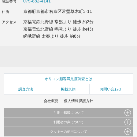
075-882-4141
京都府京都市右京区常盤草木町3-11
京福電鉄北野線 常盤より 徒歩 約2分
京福電鉄北野線 鳴滝より 徒歩 約4分
嵯峨野線 太秦より 徒歩 約8分
オリコン顧客満足度調査とは
調査方法
掲載規約
お問い合わせ
会社概要
個人情報保護方針
引用・転載について
利用者の声について
当サイトで公開されている情報（文字、写真、イラスト、画像データ等）及びこれらの配
置・編集および構造などについての著作権は株式会社oricon MEに帰属しております。
クッキーの使用について
当サイトに掲載している内容はすべてサービスの利用者が提出された見解・感想です。
これらの情報を権利者の許可なく無断転載・複製などの二次利用を行うことは固く禁じて