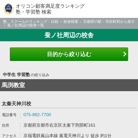
オリコン顧客満足度ランキング
塾・学習塾 検索
塾、スクールのランキング・比較
校舎検索
京都府の駅・市区町村から探す
蚕ノ社周辺の校舎一覧
蚕ノ社周辺の校舎
目的から絞り込む
中学生 学習塾
の絞り込み
馬渕教室
太秦天神川校
075-882-7700
京都府京都市右京区太秦下刑部町161
京福電鉄嵐山本線 嵐電天神川より 徒歩 約1分