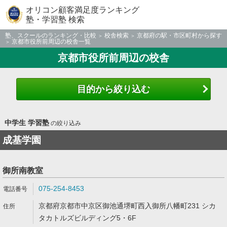
オリコン顧客満足度ランキング
塾・学習塾 検索
塾、スクールのランキング・比較
校舎検索
京都府の駅・市区町村から探す
京都市役所前周辺の校舎一覧
京都市役所前周辺の校舎
目的から絞り込む
中学生 学習塾
の絞り込み
成基学園
御所南教室
075-254-8453
京都府京都市中京区御池通堺町西入御所八幡町231 シカ
タカトルズビルディング5・6F