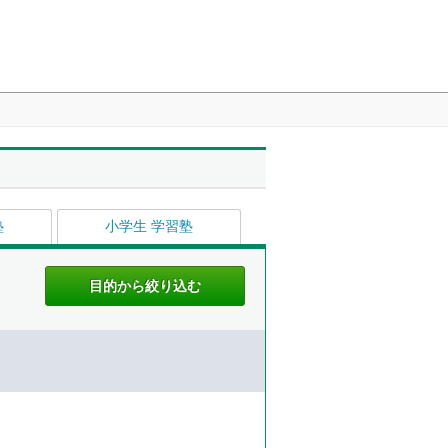
塾
小学生 学習塾