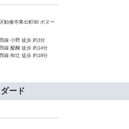
区勧修寺東出町80 ボヌー
線 小野 徒歩 約3分
線 醍醐 徒歩 約14分
線 椥辻 徒歩 約18分
ンダード