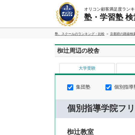
オリコン顧客満足度ランキ
塾・学習塾 検
塾、スクールのランキング・比較
京都府の路線検
椥辻周辺の校舎
大学受験
集団塾
個別指導
個別指導学院フ
椥辻教室