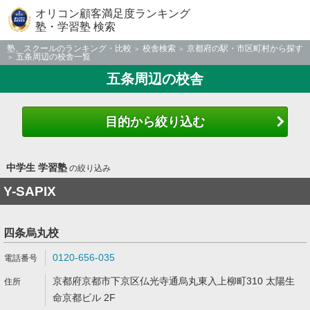
オリコン顧客満足度ランキング
塾・学習塾 検索
塾、スクールのランキング・比較
校舎検索
京都府の駅・市区町村から探す
五条周辺の校舎一覧
五条周辺の校舎
目的から絞り込む
中学生 学習塾
の絞り込み
Y-SAPIX
四条烏丸校
0120-656-035
京都府京都市下京区仏光寺通烏丸東入上柳町310 太陽生
命京都ビル 2F