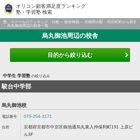
オリコン顧客満足度ランキング
塾・学習塾 検索
塾、スクールのランキング・比較
校舎検索
京都府の駅・市区町村から探す
烏丸御池周辺の校舎一覧
烏丸御池周辺の校舎
目的から絞り込む
中学生 学習塾
の絞り込み
駿台中学部
烏丸御池校
075-254-3171
京都府京都市中京区御池通烏丸東入仲保利町191 上原ビ
ル3F