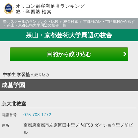
オリコン顧客満足度ランキング
塾・学習塾 検索
塾、スクールのランキング・比較
校舎検索
京都府の駅・市区町村から探す
茶山・京都芸術大学周辺の校舎一覧
茶山・京都芸術大学周辺の校舎
目的から絞り込む
中学生 学習塾
の絞り込み
成基学園
京大北教室
075-708-1772
京都府京都市左京区田中里ノ内町58 ダイショウ里ノ前ビ
ル