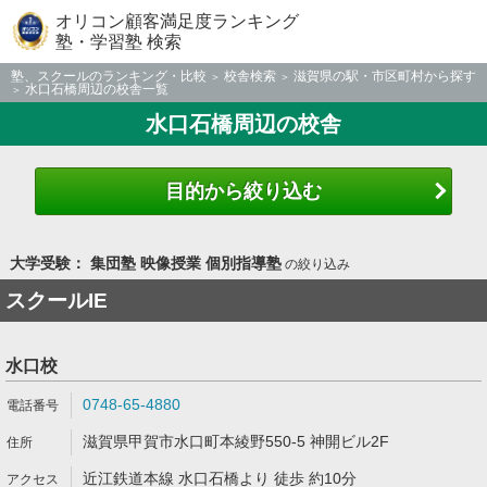
オリコン顧客満足度ランキング
塾・学習塾 検索
塾、スクールのランキング・比較
校舎検索
滋賀県の駅・市区町村から探す
水口石橋周辺の校舎一覧
水口石橋周辺の校舎
目的から絞り込む
大学受験： 集団塾 映像授業 個別指導塾
の絞り込み
スクールIE
水口校
0748-65-4880
滋賀県甲賀市水口町本綾野550-5 神開ビル2F
近江鉄道本線 水口石橋より 徒歩 約10分