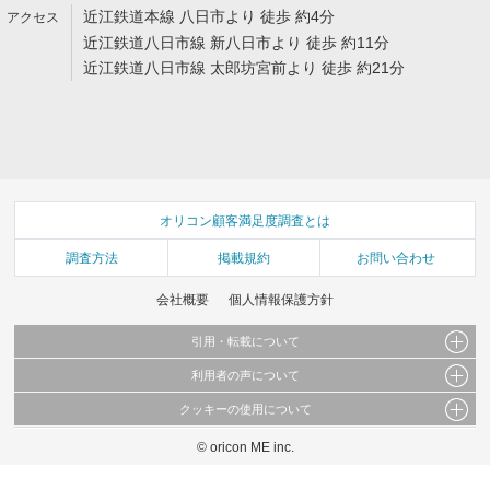
近江鉄道本線 八日市より 徒歩 約4分
近江鉄道八日市線 新八日市より 徒歩 約11分
近江鉄道八日市線 太郎坊宮前より 徒歩 約21分
オリコン顧客満足度調査とは
調査方法
掲載規約
お問い合わせ
会社概要
個人情報保護方針
引用・転載について
利用者の声について
当サイトで公開されている情報（文字、写真、イラスト、画像データ等）及びこれらの配
置・編集および構造などについての著作権は株式会社oricon MEに帰属しております。
クッキーの使用について
当サイトに掲載している内容はすべてサービスの利用者が提出された見解・感想です。
これらの情報を権利者の許可なく無断転載・複製などの二次利用を行うことは固く禁じて
弊社が内容について正確性を含め一切保証するものではありません。
おります。
© oricon ME inc.
このサイトでは Cookie を使用して、ユーザーに合わせたコンテンツや広告の表示、ソー
弊社の見解・ 意見ではないことをご理解いただいた上でご覧ください。
シャル メディア機能の提供、広告の表示回数やクリック数の測定を行っています。
また、ユーザーによるサイトの利用状況についても情報を収集し、ソーシャル メディア