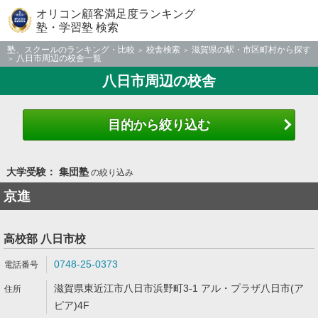
オリコン顧客満足度ランキング
塾・学習塾 検索
塾、スクールのランキング・比較
校舎検索
滋賀県の駅・市区町村から探す
八日市周辺の校舎一覧
八日市周辺の校舎
目的から絞り込む
大学受験： 集団塾
の絞り込み
京進
高校部 八日市校
0748-25-0373
滋賀県東近江市八日市浜野町3-1 アル・プラザ八日市(ア
ピア)4F