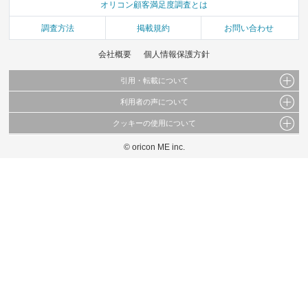
オリコン顧客満足度調査とは
調査方法
掲載規約
お問い合わせ
会社概要
個人情報保護方針
引用・転載について
利用者の声について
当サイトで公開されている情報（文字、写真、イラスト、画像データ等）及びこれらの配
置・編集および構造などについての著作権は株式会社oricon MEに帰属しております。
クッキーの使用について
当サイトに掲載している内容はすべてサービスの利用者が提出された見解・感想です。
これらの情報を権利者の許可なく無断転載・複製などの二次利用を行うことは固く禁じて
弊社が内容について正確性を含め一切保証するものではありません。
おります。
© oricon ME inc.
このサイトでは Cookie を使用して、ユーザーに合わせたコンテンツや広告の表示、ソー
弊社の見解・ 意見ではないことをご理解いただいた上でご覧ください。
シャル メディア機能の提供、広告の表示回数やクリック数の測定を行っています。
また、ユーザーによるサイトの利用状況についても情報を収集し、ソーシャル メディア
や広告配信、データ解析の各パートナーに提供しています。
各パートナーは、この情報とユーザーが各パートナーに提供した他の情報や、ユーザーが
各パートナーのサービスを使用したときに収集した他の情報を組み合わせて使用すること
があります。